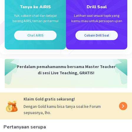
·
0.0
(
0
)
Balas
Beri Rating
Tanya ke AiRIS
Drill Soal
Yuk, cobain chat dan belajar
Latihan soal sesuai topik yang
Novi N
Level 18
bareng AiRIS, teman pintarmu!
kamu mau untuk persiapan ujian
14 Desember 2023 06:56
Chat AiRIS
Cobain Drill Soal
E. Pendekatan structural
Iklan
·
0.0
(
0
)
Balas
Beri Rating
Perdalam pemahamanmu bersama Master Teacher
di sesi Live Teaching, GRATIS!
Klaim Gold gratis sekarang!
Dengan Gold kamu bisa tanya soal ke Forum
sepuasnya, lho.
Pertanyaan serupa