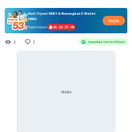
Ikuti Tryout SNBT & Menangkan E-Wallet
100rb
Klaim
Habis dalam
02
:
18
:
37
:
45
2
1
Jawaban terverifikasi
Iklan