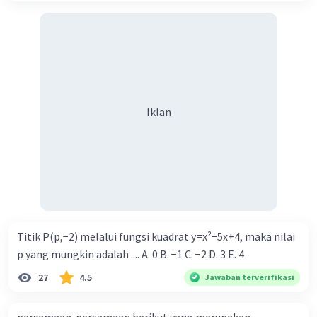
Iklan
Iklan
Titik P(p,−2) melalui fungsi kuadrat y=x²−5x+4, maka nilai
p yang mungkin adalah .... A. 0 B. −1 C. −2 D. 3 E. 4
27
4.5
Jawaban terverifikasi