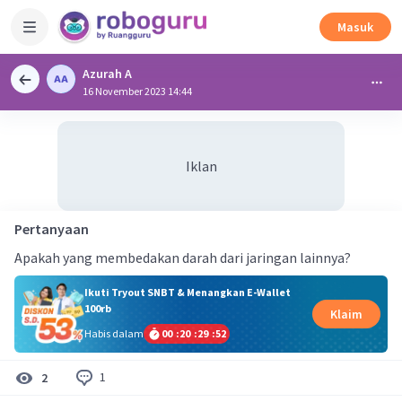
Masuk
Azurah A
16 November 2023 14:44
Iklan
Pertanyaan
Apakah yang membedakan darah dari jaringan lainnya?
Ikuti Tryout SNBT & Menangkan E-Wallet
100rb
Klaim
Habis dalam
00
:
20
:
29
:
51
1
2