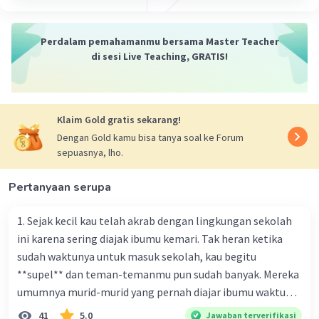
25 Oktober 2023 11:34
Jawaban terverifikasi
Perdalam pemahamanmu bersama Master Teacher
di sesi Live Teaching, GRATIS!
Anda memberikan penjelasan yang benar
Iklan
mengenai elemen-elemen penting dalam
sebuah teks prosedur. Mari kita tinjau kembali
elemen-elemen tersebut:
Klaim Gold gratis sekarang!
1. Tujuan (Objective): Bagian ini berisi judul dan
Dengan Gold kamu bisa tanya soal ke Forum
maksud dari pembuatan teks prosedur. Tujuan
sepuasnya, lho.
menjelaskan mengapa teks prosedur ini ditulis
dan apa yang ingin dicapai oleh pembaca setelah
Pertanyaan serupa
mengikuti instruksi yang ada dalam teks.
2. Hasil Akhir (End Result): Ini adalah bagian yang
1. Sejak kecil kau telah akrab dengan lingkungan sekolah
menjelaskan apa yang akan dicapai atau
ini karena sering diajak ibumu kemari. Tak heran ketika
diperoleh oleh pembaca setelah mereka
sudah waktunya untuk masuk sekolah, kau begitu
mengikuti langkah-langkah dalam teks
**supel** dan teman-temanmu pun sudah banyak. Mereka
prosedur. Bagian ini memberikan gambaran jelas
umumnya murid-murid yang pernah diajar ibumu waktu
tentang hasil yang diharapkan atau tujuan yang
kelas satu. Sedangkan aku? Aku waktu itu baru saja pindah
41
5.0
Jawaban terverifikasi