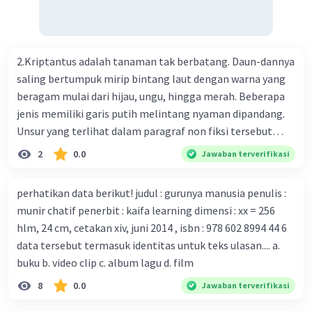
Perkembangan terbaru adalah mereka menciptakan peta
prosedur
genetik virus. 4) Ilmuwan dari Australia, Kanada, hingga
Prancis ikut menciptakan berbagai jenis inokulasi
·
0.0
(
0
)
Balas
Beri Rating
bersama sejumlah perusahaan biotek dan vaksin.
2.Kriptantus adalah tanaman tak berbatang. Daun-dannya
Beberapa waktu lalu, Kepala Laboratorium Identifikasi
saling bertumpuk mirip bintang laut dengan warna yang
Virus dari Institut Peter Doherty untuk Infeksi dan
beragam mulai dari hijau, ungu, hingga merah. Beberapa
kekebalan, Melbourne, Julian Druce, menyatakan mereka
jenis memiliki garis putih melintang nyaman dipandang.
mengembangkan virus Corona versi laboratorium dari
Unsur yang terlihat dalam paragraf non fiksi tersebut
tubuh pasien yang terinfeksi untuk uji coba. Tanggapan
adalah... A. cara menyajikan isi buku B. bahasa yang
2
0.0
Jawaban terverifikasi
yang sesuai dengan berita tersebut adalah ... A.
digunakan C. tokoh dan penokohan D. penyajian alur cerita
Pemerintah Australia telah tanggap menghadapi
perhatikan data berikut! judul : gurunya manusia penulis :
serangan virus Corona dengan menemukan vaksin virus
munir chatif penerbit : kaifa learning dimensi : xx = 256
tersebut. B. Para ilmuan perlu segera mempelajari virus
hlm, 24 cm, cetakan xiv, juni 2014 , isbn : 978 602 8994 44 6
corona yang menjadi masalah besar bagi kesehatan dunia
data tersebut termasuk identitas untuk teks ulasan.... a.
karena persebarannya sangat cepat. C. Masyarakat perlu
buku b. video clip c. album lagu d. film
mawas diri dan menjaga kesehatan dalam menghadapi
serangan virus corona yang mulai menyebar di Indonesia,
8
0.0
Jawaban terverifikasi
D. Virus corona menjadi masalah besar bagi kesehatan