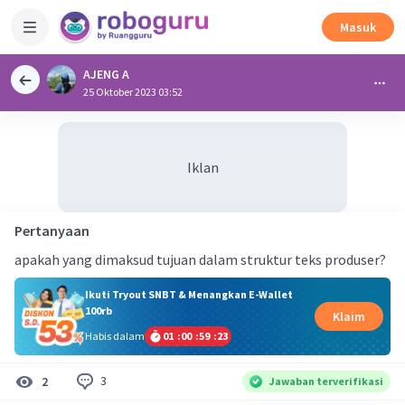
Masuk
AJENG A
25 Oktober 2023 03:52
Iklan
Pertanyaan
apakah yang dimaksud tujuan dalam struktur teks produser?
Ikuti Tryout SNBT & Menangkan E-Wallet
100rb
Klaim
Habis dalam
01
:
00
:
59
:
22
3
2
Jawaban terverifikasi