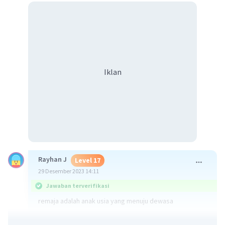
Iklan
Rayhan J
Level 17
29 Desember 2023 14:11
Jawaban terverifikasi
remaja adalah anak usia yang menuju dewasa
·
0.0
(
0
)
Balas
Beri Rating