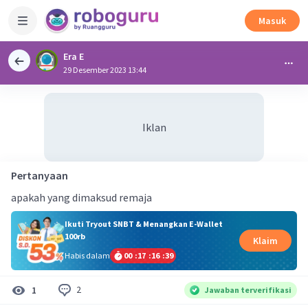
Masuk
Era E
29 Desember 2023 13:44
Iklan
Pertanyaan
apakah yang dimaksud remaja
Ikuti Tryout SNBT & Menangkan E-Wallet
100rb
Klaim
Habis dalam
00
:
17
:
16
:
39
2
1
Jawaban terverifikasi