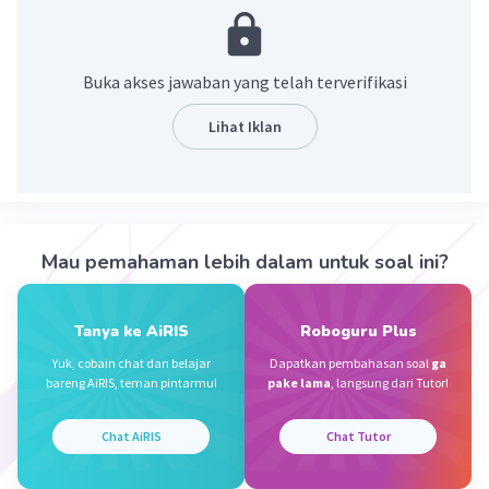
Nanda R
Community
Level 89
Buka akses jawaban yang telah terverifikasi
29 Desember 2023 14:12
Jawaban terverifikasi
Lihat Iklan
Remaja adalah istilah yang merujuk kepada
Iklan
periode perkembangan seseorang antara masa
anak-anak dan dewasa. Periode remaja ini
ditandai dengan berbagai perubahan fisik,
Mau pemahaman lebih dalam untuk soal ini?
emosional, sosial, dan kognitif yang signifikan.
Secara umum, remaja adalah individu yang
Tanya ke AiRIS
Roboguru Plus
berada dalam rentang usia sekitar 10 hingga 19
tahun
Yuk, cobain chat dan belajar
Dapatkan pembahasan soal
ga
bareng AiRIS, teman pintarmu!
pake lama
, langsung dari Tutor!
·
0.0
(
0
)
Balas
Beri Rating
Chat AiRIS
Chat Tutor