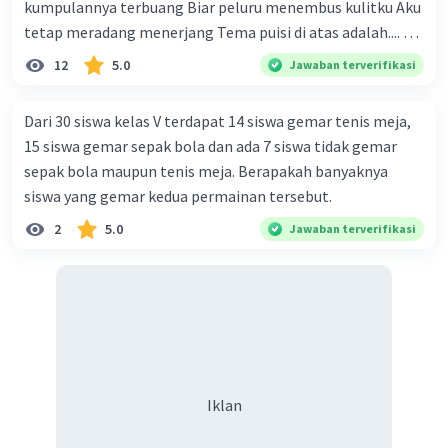
kumpulannya terbuang Biar peluru menembus kulitku Aku
tetap meradang menerjang Tema puisi di atas adalah.... A.
Hubungan Keduanya:
ketekunan dan kemauan seseorang dalam
12
5.0
Secara matematis, transformasi geometri
Jawaban terverifikasi
memperjuangan hak dirinya B. kemauan untuk hidup
(seperti pergeseran/translasi) dapat dipandang
tenang tanpa beban C. kegigihan sesorang dalam
sebagai sebuah fungsi pemetaan. Anda bisa
Dari 30 siswa kelas V terdapat 14 siswa gemar tenis meja,
mendapatkan cinta sejati D. seseorang yang tidak mau
menerapkan operasi transformasi geometri ke
15 siswa gemar sepak bola dan ada 7 siswa tidak gemar
diganggu oleh siapapun E. kepasrahan kepada keadaan
dalam fungsi grafik untuk mencari persamaan
sepak bola maupun tenis meja. Berapakah banyaknya
yang sedang terjadi
bayangan yang baru.
siswa yang gemar kedua permainan tersebut.
2
5.0
Jawaban terverifikasi
·
0.0
(
0
)
Balas
Beri Rating
Iklan