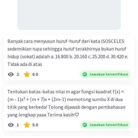
Banyak cara menyusun huruf-huruf dari kata ISOSCELES
sedemikian rupa sehingga huruf terakhirnya bukan huruf
hidup (vokal) adalah a. 16.800 b. 20.160 c. 25.200 d. 30.420 e.
Tidak ada di atas
2
0.0
Jawaban terverifikasi
Tentukan batas-batas nilai m agar fungsi kuadrat f(x) =
(m - 1)x² + (m + 7)x + (2m-1) memotong sumbu X di dua
titik yang berbeda! Tolong dijawab dengan pembahasan
yang lengkap yaaa Terima kasih♡
1
5.0
Jawaban terverifikasi