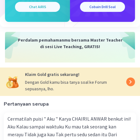
pemindahan titik atau bangun (objek) pada
Chat AiRIS
Cobain Drill Soal
bidang koordinat tanpa mengubah bentuk
dasarnya secara ekstrem. Operasinya
meliputi:
Perdalam pemahamanmu bersama Master Teacher
Translasi
(Pergeseran)
di sesi Live Teaching, GRATIS!
Refleksi
(Pencerminan)
Rotasi
(Perputaran)
Dilatasi
(Perbesaran/Pengecilan) [1,
2, 3]
Klaim Gold gratis sekarang!
Dengan Gold kamu bisa tanya soal ke Forum
Transformasi Fungsi
: Fokus pada
sepuasnya, lho.
penerapan aturan matematika (seperti
penambahan atau pengalian konstanta)
Pertanyaan serupa
pada suatu persamaan (misalnya \(y =
f(x)\)) yang akan berdampak pada
Cermatilah puisi " Aku " Karya CHAIRIL ANWAR benkut ini!
pergeseran, pencerminan, atau
Aku Kalau sampai waktuku Ku mau tak seorang kan
peregangan grafik fungsi tersebut di
merayu Tidak juga kau Tak pertu sedu sedan itu Dari
koordinat Cartesius. [1, 2]