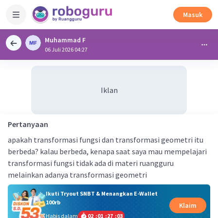
Masuk
Muhammad F
06 Juli 2026 04:27
Iklan
Pertanyaan
apakah transformasi fungsi dan transformasi geometri itu
berbeda? kalau berbeda, kenapa saat saya mau mempelajari
transformasi fungsi tidak ada di materi ruangguru
melainkan adanya transformasi geometri
Ikuti Tryout SNBT & Menangkan E-Wallet
100rb
Klaim
Habis dalam
02
:
01
:
27
:
03