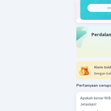
Kekuas
Ch
tetapi
Sistem
menjad
Berikut 
Perdala
dilakukan
Presid
yang m
UUD 19
UUD 19
Klaim Gold
TNI AD
Dengan Gol
termas
pelang
Pertanyaan serup
alat ne
PKI m
Apakah benar NIB
komuni
Jelaskan!
UUD 19