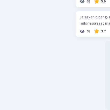
37
5.0
mengan
Akibat p
Jelaskan bidang-
terpimpin
Indonesia saat m
1965.
37
3.7
Beri R