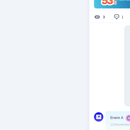
1
3
Erwin A
12 November 