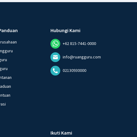
Panduan
Hubungi Kami
erusahaan
+62 815-7441-0000
angguru
info@ruangguru.com
guru
guru
02130930000
ntanan
gaduan
entuan
vasi
Ikuti Kami