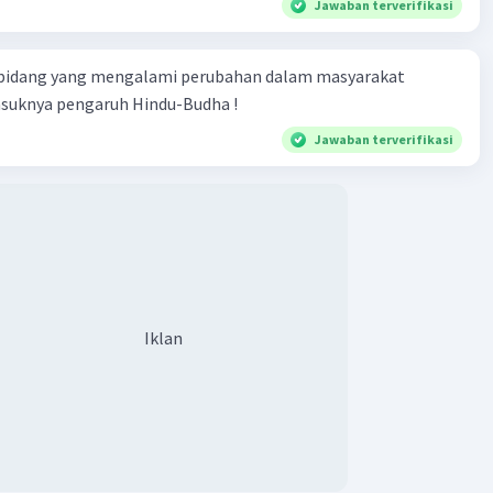
Jawaban terverifikasi
ut paham Pancasila, bukan komunisme.
enyimpangan-penyimpangan tersebut, demokrasi
 bidang yang mengalami perubahan dalam masyarakat
 akhirnya berakhir dengan peristiwa G30S/PKI pada tahun
asuknya pengaruh Hindu-Budha !
Jawaban terverifikasi
·
0.0
(
0
)
Balas
ating
Iklan
Iklan