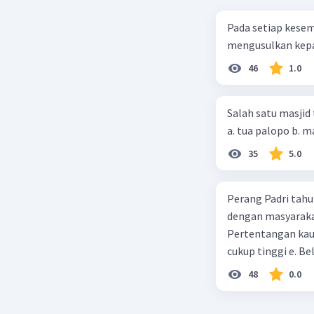
Pada setiap kese
mengusulkan kepad
46
1.0
Salah satu masjid 
35
5.0
Perang Padri tahu
dengan masyarakat
Pertentangan kau
cukup tinggi e. 
48
0.0