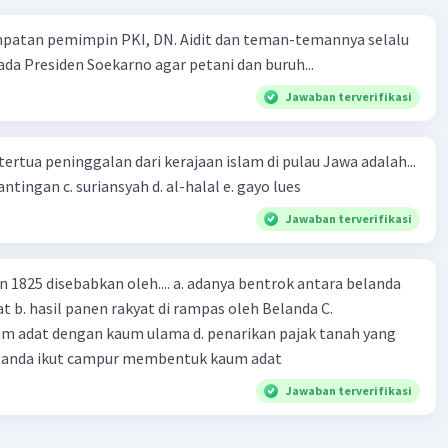
mpatan pemimpin PKI, DN. Aidit dan teman-temannya selalu
a Presiden Soekarno agar petani dan buruh...
Jawaban terverifikasi
tertua peninggalan dari kerajaan islam di pulau Jawa adalah...
a. tua palopo b. mantingan c. suriansyah d. al-halal e. gayo lues
Jawaban terverifikasi
n 1825 disebabkan oleh.... a. adanya bentrok antara belanda
 b. hasil panen rakyat di rampas oleh Belanda C.
m adat dengan kaum ulama d. penarikan pajak tanah yang
Belanda ikut campur membentuk kaum adat
Jawaban terverifikasi