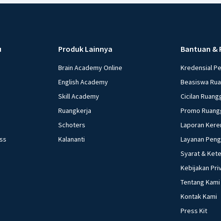
u
Produk Lainnya
Bantuan & 
Brain Academy Online
Kredensial P
English Academy
Beasiswa Ru
Skill Academy
Cicilan Ruang
Ruangkerja
Promo Ruang
Schoters
Laporan Kere
ess
Kalananti
Layanan Pen
Syarat & Ket
Kebijakan Pri
Tentang Kami
Kontak Kami
Press Kit