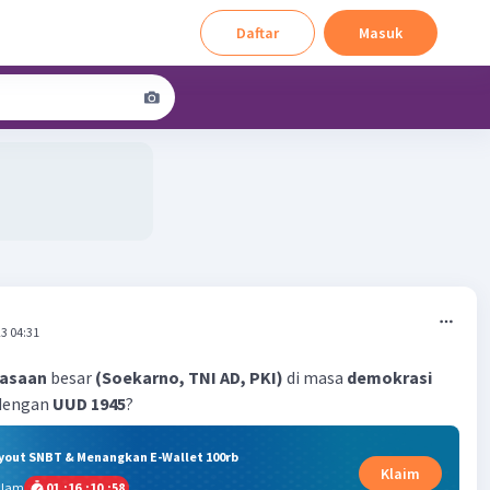
Daftar
Masuk
3 04:31
uasaan
besar
(Soekarno, TNI AD, PKI)
di masa
demokrasi
dengan
UUD 1945
?
ryout SNBT & Menangkan E-Wallet 100rb
Klaim
alam
01
:
16
:
10
:
57