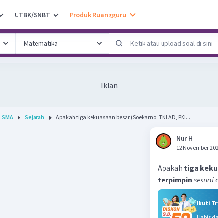
UTBK/SNBT
Produk Ruangguru
Iklan
SMA
Sejarah
Apakah tiga kekuasaan besar (Soekarno, TNI AD, PKI...
Nur H
12 November 202
Apakah
tiga kek
terpimpin
sesuai
Ikuti T
Habis d