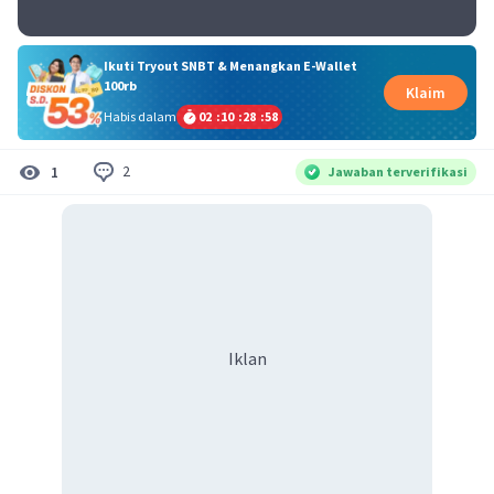
Ikuti Tryout SNBT & Menangkan E-Wallet
100rb
Klaim
Habis dalam
02
:
10
:
28
:
58
2
1
Jawaban terverifikasi
Iklan