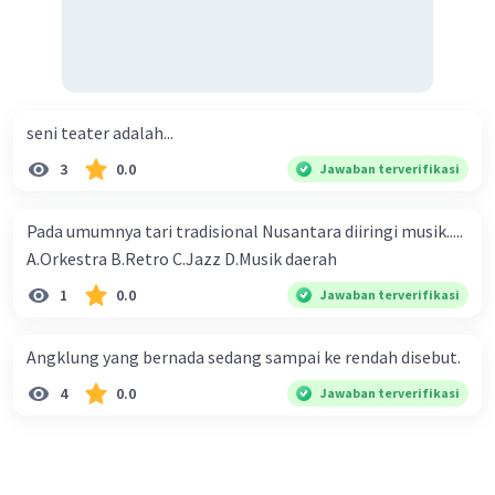
·
0.0
(
0
)
Balas
Beri Rating
seni teater adalah...
3
0.0
Jawaban terverifikasi
Pada umumnya tari tradisional Nusantara diiringi musik.....
A.Orkestra B.Retro C.Jazz D.Musik daerah​
1
0.0
Jawaban terverifikasi
Angklung yang bernada sedang sampai ke rendah disebut.
4
0.0
Jawaban terverifikasi