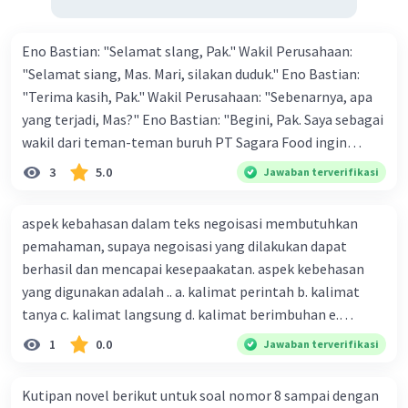
informasi ini sebaiknya tersedia dalam narasi
atau deskripsi untuk memastikan laporan
tersebut informatif dan berguna bagi pembaca.
Eno Bastian: "Selamat slang, Pak." Wakil Perusahaan:
Ini juga membantu dalam menjaga keakuratan
"Selamat siang, Mas. Mari, silakan duduk." Eno Bastian:
dan relevansi data yang disajikan.
"Terima kasih, Pak." Wakil Perusahaan: "Sebenarnya, apa
yang terjadi, Mas?" Eno Bastian: "Begini, Pak. Saya sebagai
·
5.0
(
1
)
Balas
Beri Rating
wakil dari teman-teman buruh PT Sagara Food ingin
menyampaikan beberapa hal kepada Bapak." Wakil
3
5.0
Jawaban terverifikasi
Perusahaan: "Silakan Anda sampaikan." Eno Bastian:
"Terima kasih, Pak. Saya sebagai wakil dari teman-teman
aspek kebahasan dalam teks negoisasi membutuhkan
ingin menanyakan gaji kami sekarang, Pak." Wakil
pemahaman, supaya negoisasi yang dilakukan dapat
Perusahaan: "Maksud Anda?" Eno Bastian: "Menurut
berhasil dan mencapai kesepaakatan. aspek kebehasan
ketetapan gubernur, upah minimal Kabupaten Sukamaju
yang digunakan adalah .. a. kalimat perintah b. kalimat
sekarang mencapai Rp2.513.000,00, sedangkan gaji kami
tanya c. kalimat langsung d. kalimat berimbuhan e.
sekarang masih Rp2.250.000,00." Wakil Perusahaan: "Maaf,
kalimat kausalitas
1
0.0
Jawaban terverifikasi
Mas. Biaya produksi awal tahun ini sedang melonjak. Harga
kebutuhan pokok makin mahal. Karena itu, perusahaan
belum bisa memenuhi permintaan buruh." Eno Bastian:
Kutipan novel berikut untuk soal nomor 8 sampai dengan