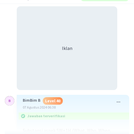
Iklan
BimBim B
Level 40
07 Agustus 2024 06:38
Jawaban terverifikasi
Substansi aspek 5W+1H (What, Who, When,