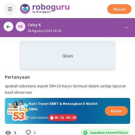
Masuk
Celsy K
06 Agustus 2024 14:18
Iklan
Pertanyaan
apakah substansi aspek 5W+1H harys termuat dalam setiap laporan
hasil observasi
Ikuti Tryout SNBT & Menangkan E-Wallet
100rb
Klaim
Habis dalam
00
:
21
:
56
:
30
2
3
Jawaban terverifikasi