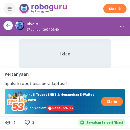
Masuk
Riva M
17 Januari 2024 02:40
Iklan
Pertanyaan
apakah robot bisa beradaptasi?
Ikuti Tryout SNBT & Menangkan E-Wallet
100rb
Klaim
Habis dalam
02
:
21
:
24
:
11
2
2
Jawaban terverifikasi