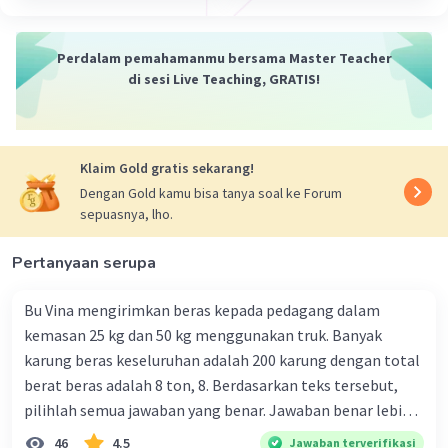
Perdalam pemahamanmu bersama Master Teacher
di sesi Live Teaching, GRATIS!
Klaim Gold gratis sekarang!
Dengan Gold kamu bisa tanya soal ke Forum
sepuasnya, lho.
Pertanyaan serupa
Bu Vina mengirimkan beras kepada pedagang dalam
kemasan 25 kg dan 50 kg menggunakan truk. Banyak
karung beras keseluruhan adalah 200 karung dengan total
berat beras adalah 8 ton, 8. Berdasarkan teks tersebut,
pilihlah semua jawaban yang benar. Jawaban benar lebih
dari satu. Banyak karung beras kemasan 25 kg adalah 50
46
4.5
Jawaban terverifikasi