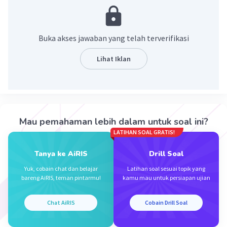
bernapas, tumbuh dan berkembang,
berkembang biak, dan adaptasi.
Buka akses jawaban yang telah terverifikasi
·
0.0
(
0
)
Balas
Beri Rating
Lihat Iklan
LINTANG G
Level 96
17 Januari 2024 03:43
Tidak bisa
Mau pemahaman lebih dalam untuk soal ini?
Iklan
LATIHAN SOAL GRATIS!
·
0.0
(
0
)
Balas
Beri Rating
Tanya ke AiRIS
Drill Soal
Yuk, cobain chat dan belajar
Latihan soal sesuai topik yang
bareng AiRIS, teman pintarmu!
kamu mau untuk persiapan ujian
Chat AiRIS
Cobain Drill Soal