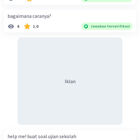
buah. Banyak karung beras kemasan 50 kg adalah 150
buah. Total berat beras dalam kemasan 25 kg adalah 2
bagaimana caranya?
ton. Perbandingan berat beras kemasan 25 kg dan 50 kg
4
1.0
Jawaban terverifikasi
dalam truk adalah 1: 3. 9. Berdasarkan teks tersebut, jika
biaya setiap beras karung kecil adalah Rp7.500 dan karung
besar Rp14.000, berapakah biaya angkut semua beras yang
harus dibayar oleh Bu Vina? A. Rp2.540.000 C. Rp2.312.000 B.
Rp2.475.000 D. Rp2.280.000
Iklan
help me! buat soal ujian sekolah