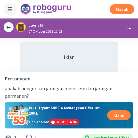
Masuk
Lovin M
07 Oktober 2023 13:52
Iklan
Pertanyaan
apakah pengertian jaringan meristem dan jaringan
permanen?
Ikuti Tryout SNBT & Menangkan E-Wallet
100rb
Klaim
Habis dalam
02
:
03
:
14
:
06
1
1
Jawaban terverifikasi