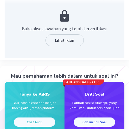
masih aktif membelah sedangkan jaringan
permanen atau dewasa tersusun atas sel-sel
yang sudah tidak aktif membelah lagi.
Jaringan permanen atau jaringan dewasa
Buka akses jawaban yang telah terverifikasi
merupakan jaringan yang menutupi permukaan
tumbuhan.
Lihat Iklan
·
0.0
(
0
)
Balas
Beri Rating
Mau pemahaman lebih dalam untuk soal ini?
LATIHAN SOAL GRATIS!
Tanya ke AiRIS
Drill Soal
Iklan
Yuk, cobain chat dan belajar
Latihan soal sesuai topik yang
bareng AiRIS, teman pintarmu!
kamu mau untuk persiapan ujian
Chat AiRIS
Cobain Drill Soal