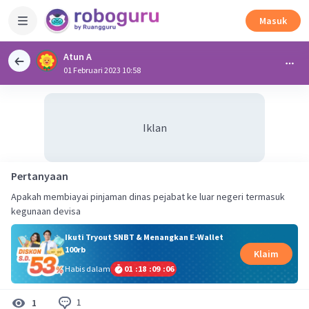
Masuk
Atun A
01 Februari 2023 10:58
Iklan
Pertanyaan
Apakah membiayai pinjaman dinas pejabat ke luar negeri termasuk
kegunaan devisa
Ikuti Tryout SNBT & Menangkan E-Wallet
100rb
Klaim
Habis dalam
01
:
18
:
09
:
06
1
1