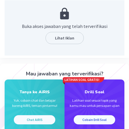
·
0.0
(
0
)
Balas
Beri Rating
Buka akses jawaban yang telah terverifikasi
Lihat Iklan
Iklan
Mau jawaban yang terverifikasi?
LATIHAN SOAL GRATIS!
Tanya ke AiRIS
Drill Soal
Yuk, cobain chat dan belajar
Latihan soal sesuai topik yang
bareng AiRIS, teman pintarmu!
kamu mau untuk persiapan ujian
Chat AiRIS
Cobain Drill Soal