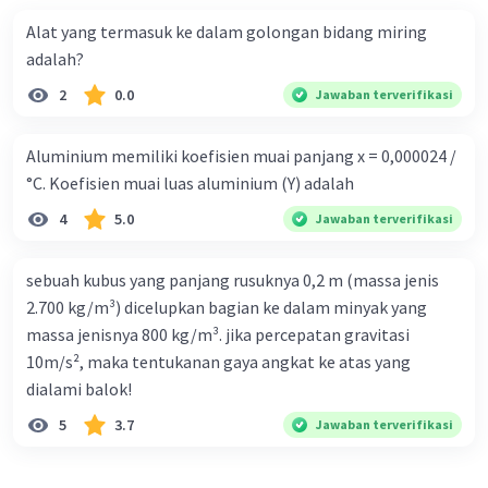
Alat yang termasuk ke dalam golongan bidang miring
adalah?
2
0.0
Jawaban terverifikasi
Aluminium memiliki koefisien muai panjang x = 0,000024 /
°C. Koefisien muai luas aluminium (Y) adalah
4
5.0
Jawaban terverifikasi
sebuah kubus yang panjang rusuknya 0,2 m (massa jenis
2.700 kg/m³) dicelupkan bagian ke dalam minyak yang
massa jenisnya 800 kg/m³. jika percepatan gravitasi
10m/s², maka tentukanan gaya angkat ke atas yang
dialami balok!
5
3.7
Jawaban terverifikasi