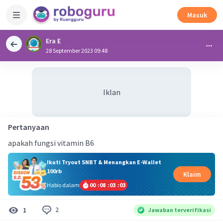
Masuk
Era E
28 September 2023 09:48
Iklan
Pertanyaan
apakah fungsi vitamin B6
Ikuti Tryout SNBT & Menangkan E-Wallet
100rb
Klaim
Habis dalam
00
:
08
:
03
:
02
2
1
Jawaban terverifikasi