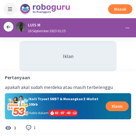
Masuk
LUIS M
26 September 2023 01:25
Iklan
Pertanyaan
apakah akal sudah merdeka atau masih terbelenggu
Ikuti Tryout SNBT & Menangkan E-Wallet
100rb
Klaim
Habis dalam
02
:
07
:
43
:
11
1
1