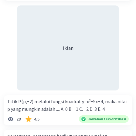
Iklan
Titik P(p,−2) melalui fungsi kuadrat y=x²−5x+4, maka nilai
p yang mungkin adalah .... A. 0 B. −1 C. −2 D. 3 E. 4
28
4.5
Jawaban terverifikasi