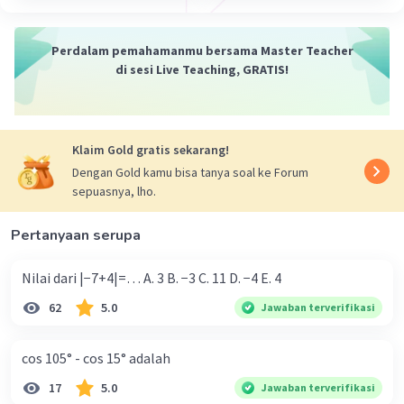
Perdalam pemahamanmu bersama Master Teacher
di sesi Live Teaching, GRATIS!
Klaim Gold gratis sekarang!
Dengan Gold kamu bisa tanya soal ke Forum
sepuasnya, lho.
Pertanyaan serupa
Nilai dari |−7+4|=… A. 3 B. −3 C. 11 D. −4 E. 4
62
5.0
Jawaban terverifikasi
cos 105° - cos 15° adalah
17
5.0
Jawaban terverifikasi