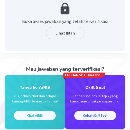
Misal ada nya aturan lalu lintas, apakah
masyarakat patuh atau tetap melanggar hal
tersebut
Buka akses jawaban yang telah terverifikasi
·
0.0
(
0
)
Balas
Beri Rating
Lihat Iklan
Mau jawaban yang terverifikasi?
LATIHAN SOAL GRATIS!
Iklan
Tanya ke AiRIS
Drill Soal
Yuk, cobain chat dan belajar
Latihan soal sesuai topik yang
bareng AiRIS, teman pintarmu!
kamu mau untuk persiapan ujian
Chat AiRIS
Cobain Drill Soal