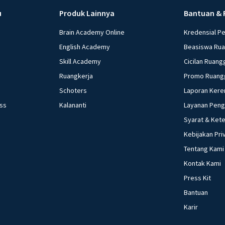
Jadi, dap
u
Produk Lainnya
Bantuan & 
hujan tro
Brain Academy Online
Kredensial P
suhu, kel
English Academy
Beasiswa Ru
Skill Academy
Cicilan Ruang
Beri R
Ruangkerja
Promo Ruang
Schoters
Laporan Kere
ess
Kalananti
Layanan Pen
Syarat & Ket
Kebijakan Pri
Tentang Kami
Kontak Kami
Press Kit
Bantuan
Karir