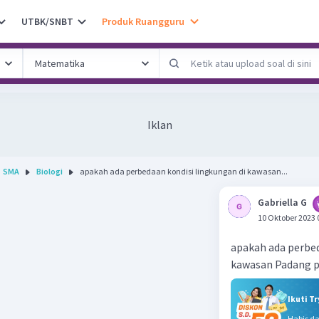
UTBK/SNBT
Produk Ruangguru
Iklan
SMA
Biologi
apakah ada perbedaan kondisi lingkungan di kawasan...
Gabriella G
10 Oktober 2023 
apakah ada perbed
kawasan Padang pa
Ikuti T
Habis d