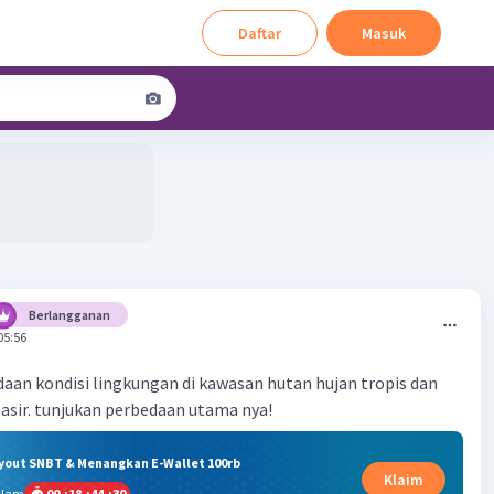
Daftar
Masuk
Berlangganan
05:56
aan kondisi lingkungan di kawasan hutan hujan tropis dan
sir. tunjukan perbedaan utama nya!
ryout SNBT & Menangkan E-Wallet 100rb
Klaim
alam
00
:
18
:
44
:
30