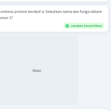
n berikut! a. Sebutkan nama dan fungsi dalam
nomor 1?
Jawaban terverifikasi
·
5.0
(
1
)
Balas
ating
Master Teacher
umni Universitas Negeri Malang
023 10:06
Iklan
terverifikasi
Iklan
ang benar adalah curah hujan, suhu, kelembapan, flora dan
ingkungan kawasan hutan hujan tropis dan padang pasir
karakteristik masing-masing yang berbeda satu sama lain.
 utama kawasan hutan hujan tropis padang pasir terletak