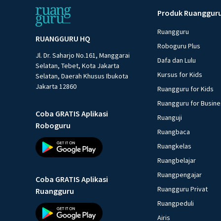
Produk Ruanggur
Ruangguru
RUANGGURU HQ
Roboguru Plus
Jl. Dr. Saharjo No.161, Manggarai
Dafa dan Lulu
Selatan, Tebet, Kota Jakarta
Kursus for Kids
Selatan, Daerah Khusus Ibukota
Jakarta 12860
Ruangguru for Kids
Ruangguru for Busin
Coba GRATIS Aplikasi
Ruanguji
Roboguru
Ruangbaca
Ruangkelas
Ruangbelajar
Ruangpengajar
Coba GRATIS Aplikasi
Ruangguru Privat
Ruangguru
Ruangpeduli
Airis