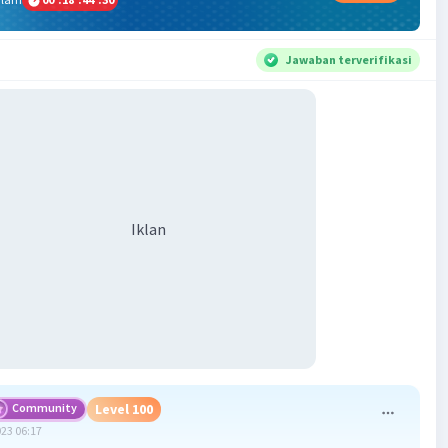
Jawaban terverifikasi
Iklan
Community
Level 100
023 06:17