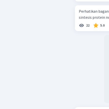
Perhatikan bagan sintesis protei
sintesis protein 
22
5.0
Beri R
D. Kamilia
Mahasiswa/Al
10 Oktober 2
Jawaban 
Jawaban y
fauna.
Kondisi l
memiliki 
Perbedaan