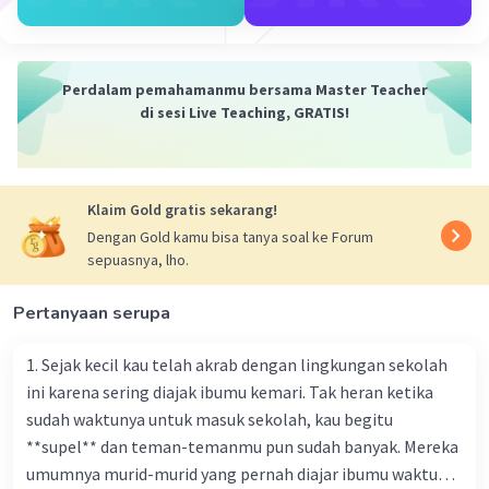
sesuai dengan gerakan tari dapat membantu penari
untuk lebih menjiwai tariannya dan memberikan
penampilan yang lebih baik.
5. Penonton: Reaksi dan interaksi penonton juga dapat
Perdalam pemahamanmu bersama Master Teacher
mempengaruhi kualitas penampilan tari. Penari biasanya
di sesi Live Teaching, GRATIS!
akan lebih bersemangat dan memberikan penampilan
yang lebih baik jika mendapatkan reaksi yang positif
dari penonton.
Klaim Gold gratis sekarang!
Kesimpulan:
Dengan Gold kamu bisa tanya soal ke Forum
Jadi, ada banyak faktor yang dapat mempengaruhi
sepuasnya, lho.
kualitas penampilan Tari Kecak, tidak hanya banyaknya
penonton. Faktor-faktor tersebut antara lain
keterampilan dan latihan penari, kondisi fisik dan mental
Pertanyaan serupa
penari, kostum dan properti tari, musik dan iringan,
serta reaksi dan interaksi penonton. Semoga
1. Sejak kecil kau telah akrab dengan lingkungan sekolah
penjelasan ini membantu Anda 🙂.
ini karena sering diajak ibumu kemari. Tak heran ketika
sudah waktunya untuk masuk sekolah, kau begitu
·
5.0
(
1
)
Balas
Beri Rating
**supel** dan teman-temanmu pun sudah banyak. Mereka
umumnya murid-murid yang pernah diajar ibumu waktu