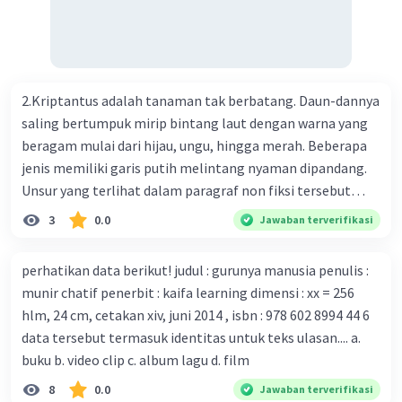
ilmuwan Cina berupaya menemukan vaksin bagi virus itu.
Perkembangan terbaru adalah mereka menciptakan peta
genetik virus. 4) Ilmuwan dari Australia, Kanada, hingga
Prancis ikut menciptakan berbagai jenis inokulasi
bersama sejumlah perusahaan biotek dan vaksin.
2.Kriptantus adalah tanaman tak berbatang. Daun-dannya
Beberapa waktu lalu, Kepala Laboratorium Identifikasi
saling bertumpuk mirip bintang laut dengan warna yang
Virus dari Institut Peter Doherty untuk Infeksi dan
beragam mulai dari hijau, ungu, hingga merah. Beberapa
kekebalan, Melbourne, Julian Druce, menyatakan mereka
jenis memiliki garis putih melintang nyaman dipandang.
mengembangkan virus Corona versi laboratorium dari
Unsur yang terlihat dalam paragraf non fiksi tersebut
tubuh pasien yang terinfeksi untuk uji coba. Tanggapan
adalah... A. cara menyajikan isi buku B. bahasa yang
3
0.0
Jawaban terverifikasi
yang sesuai dengan berita tersebut adalah ... A.
digunakan C. tokoh dan penokohan D. penyajian alur cerita
Pemerintah Australia telah tanggap menghadapi
perhatikan data berikut! judul : gurunya manusia penulis :
serangan virus Corona dengan menemukan vaksin virus
munir chatif penerbit : kaifa learning dimensi : xx = 256
tersebut. B. Para ilmuan perlu segera mempelajari virus
hlm, 24 cm, cetakan xiv, juni 2014 , isbn : 978 602 8994 44 6
corona yang menjadi masalah besar bagi kesehatan dunia
data tersebut termasuk identitas untuk teks ulasan.... a.
karena persebarannya sangat cepat. C. Masyarakat perlu
buku b. video clip c. album lagu d. film
mawas diri dan menjaga kesehatan dalam menghadapi
serangan virus corona yang mulai menyebar di Indonesia,
8
0.0
Jawaban terverifikasi