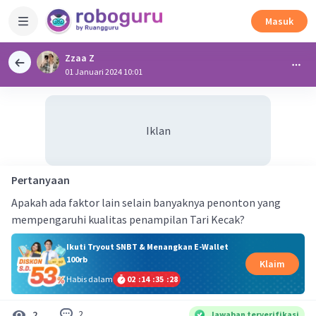
Masuk
Zzaa Z
01 Januari 2024 10:01
Iklan
Pertanyaan
Apakah ada faktor lain selain banyaknya penonton yang
mempengaruhi kualitas penampilan Tari Kecak?
Ikuti Tryout SNBT & Menangkan E-Wallet
100rb
Klaim
Habis dalam
02
:
14
:
35
:
28
2
2
Jawaban terverifikasi