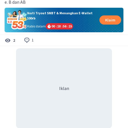
e. B dan AB
Ikuti Tryout SNBT & Menangkan E-Wallet
100rb
Klaim
Habis dalam
00
:
18
:
56
:
14
1
2
Iklan