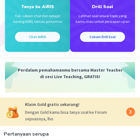
Tanya ke AiRIS
Drill Soal
Yuk, cobain chat dan belajar
Latihan soal sesuai topik yang
Iklan
bareng AiRIS, teman pintarmu!
kamu mau untuk persiapan ujian
Chat AiRIS
Cobain Drill Soal
Perdalam pemahamanmu bersama Master Teacher
di sesi Live Teaching, GRATIS!
Klaim Gold gratis sekarang!
Dengan Gold kamu bisa tanya soal ke Forum
sepuasnya, lho.
Pertanyaan serupa