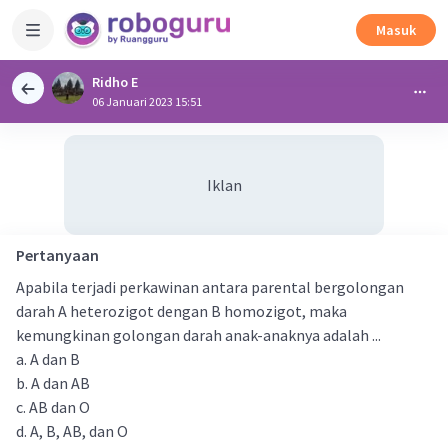
Masuk
Ridho E
06 Januari 2023 15:51
Iklan
Pertanyaan
Apabila terjadi perkawinan antara parental bergolongan
darah A heterozigot dengan B homozigot, maka
kemungkinan golongan darah anak-anaknya adalah ...
a. A dan B
b. A dan AB
c. AB dan O
d. A, B, AB, dan O