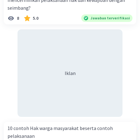
mencerminkan pelaksanaan hak dan kewajiban dengan
kewajiban, kita perlu memahami dan menghargai hak
seimbang?
orang lain, melaksanakan kewajiban kita, bertanggung
8
5.0
jawab atas tindakan kita, dan menghargai serta
Jawaban terverifikasi
menghormati orang lain. Semoga penjelasan ini
membantu Anda 🙂
·
0.0
(
0
)
Balas
Beri Rating
Iklan
10 contoh Hak warga masyarakat beserta contoh
pelaksanaan