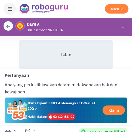
Masuk
DEWI A
30 Desember 2023 08:16
Iklan
Pertanyaan
Apa yang perlu dibiasakan dalam melaksanakan hak dan
kewajiban
Ikuti Tryout SNBT & Menangkan E-Wallet
100rb
Klaim
Habis dalam
02
:
12
:
56
:
12
2
2
Jawaban terverifikasi