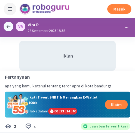
Masuk
Vira R
28 September 2023 18:38
Iklan
Pertanyaan
apa yang kamu ketahui tentang teror apra di kota bandung!
Ikuti Tryout SNBT & Menangkan E-Wallet
100rb
Klaim
Habis dalam
00
:
23
:
14
:
40
2
2
Jawaban terverifikasi