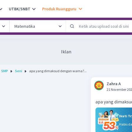
UTBK/SNBT
Produk Ruangguru
Iklan
SMP
Seni
apa yang dimaksud dengan warna?...
Zahra A
21 November 202
apa yang dimaksu
Ikuti T
Habis d