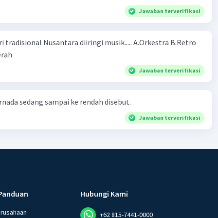
Jawaban terverifikasi
ional Nusantara diiringi musik..... A.Orkestra B.Retro
rah​
Jawaban terverifikasi
nada sedang sampai ke rendah disebut.
Jawaban terverifikasi
Panduan
Hubungi Kami
erusahaan
+62 815-7441-0000