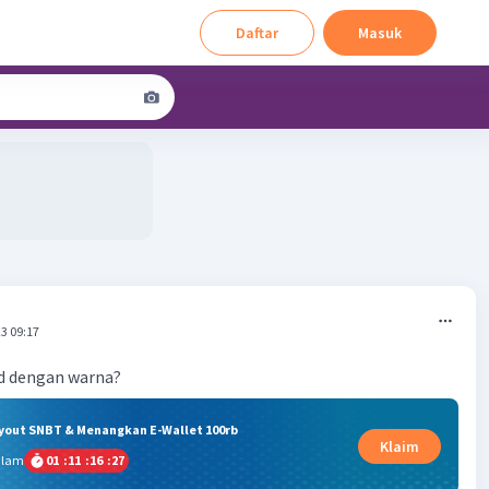
Daftar
Masuk
3 09:17
d dengan warna?
ryout SNBT & Menangkan E-Wallet 100rb
Klaim
alam
01
:
11
:
16
:
27