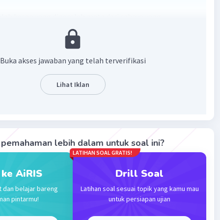
lah kesan yang diperoleh mata dari cahaya yang
an oleh benda-benda yang dikenai cahaya tersebut.
 lainnya mengemukakan bahwa warna merupakan bagian
ya yang diteruskan atau dipantulkan.
Buka akses jawaban yang telah terverifikasi
·
0.0
(
0
)
Balas
ating
Lihat Iklan
Level 17
2023 01:11
terverifikasi
pemahaman lebih dalam untuk soal ini?
LATIHAN SOAL GRATIS!
ahaya yang disalurkan ke otak melalui penglihatan.
Iklan
 ke AiRIS
Drill Soal
·
0.0
(
0
)
Balas
ating
t dan belajar bareng
Latihan soal sesuai topik yang kamu mau
man pintarmu!
untuk persiapan ujian