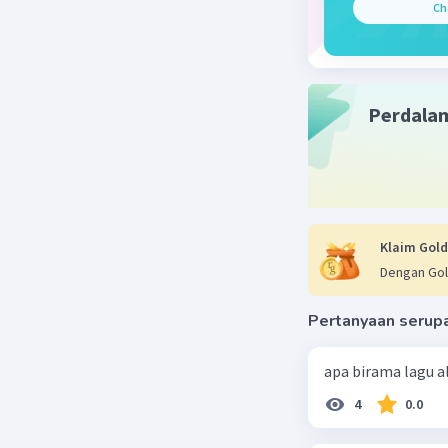
Ch
Perdala
Klaim Gold
Dengan Gol
Pertanyaan serup
apa birama lagu 
4
0.0