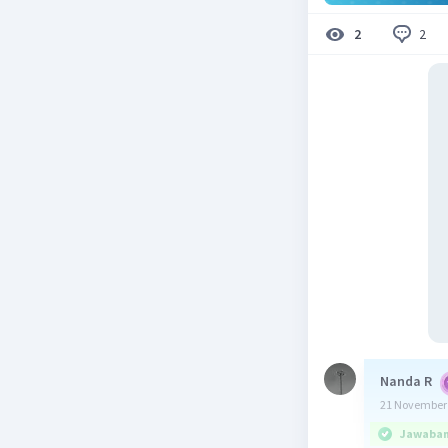
2
2
Nanda R
21 November 
Jawaban 