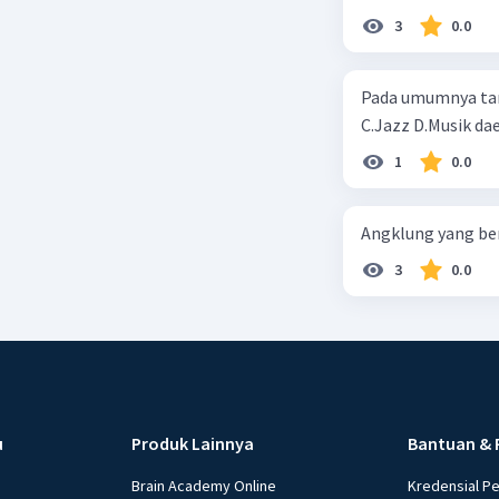
3
0.0
Pada umumnya tari tradis
C.Jazz D.Musik dae
1
0.0
Angklung yang ber
3
0.0
u
Produk Lainnya
Bantuan & 
Brain Academy Online
Kredensial P