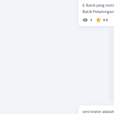
6. Batik yang moti
Batik Pekalongan c
3
0.0
seni teater adalah.