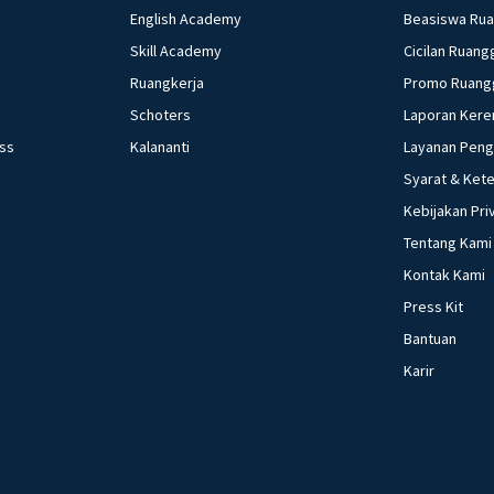
English Academy
Beasiswa Ru
Skill Academy
Cicilan Ruang
Ruangkerja
Promo Ruang
Schoters
Laporan Kere
ess
Kalananti
Layanan Pen
Syarat & Ket
Kebijakan Pri
Tentang Kami
Kontak Kami
Press Kit
Bantuan
Karir