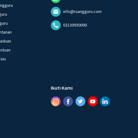
angguru
info@ruangguru.com
guru
guru
02130930000
ntanan
gaduan
entuan
vasi
Ikuti Kami