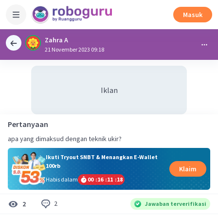
Masuk
Zahra A
21 November 2023 09:18
Iklan
Pertanyaan
apa yang dimaksud dengan teknik ukir?
Ikuti Tryout SNBT & Menangkan E-Wallet
100rb
Klaim
Habis dalam
00
:
16
:
11
:
18
2
2
Jawaban terverifikasi