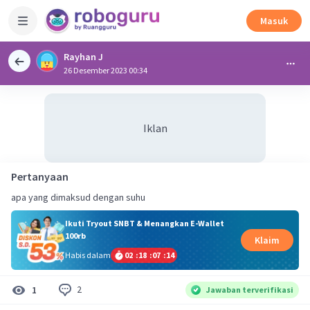
Masuk
Rayhan J
26 Desember 2023 00:34
Iklan
Pertanyaan
apa yang dimaksud dengan suhu
Ikuti Tryout SNBT & Menangkan E-Wallet
100rb
Klaim
Habis dalam
02
:
18
:
07
:
14
2
1
Jawaban terverifikasi