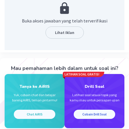
menggunakan termometer.
·
0.0
(
0
)
Balas
Beri Rating
Buka akses jawaban yang telah terverifikasi
Lihat Iklan
Zahra A
Level 17
26 Desember 2023 01:26
ukuran kuantitatif dari temperatur, panas atau
dingin, dan diukur menggunakan termometer.
Iklan
Mau pemahaman lebih dalam untuk soal ini?
LATIHAN SOAL GRATIS!
·
0.0
(
0
)
Balas
Beri Rating
Tanya ke AiRIS
Drill Soal
Yuk, cobain chat dan belajar
Latihan soal sesuai topik yang
bareng AiRIS, teman pintarmu!
kamu mau untuk persiapan ujian
Chat AiRIS
Cobain Drill Soal