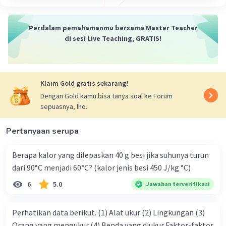
Perdalam pemahamanmu bersama Master Teacher
di sesi Live Teaching, GRATIS!
Klaim Gold gratis sekarang!
Dengan Gold kamu bisa tanya soal ke Forum
sepuasnya, lho.
Pertanyaan serupa
Berapa kalor yang dilepaskan 40 g besi jika suhunya turun
dari 90°C menjadi 60°C? (kalor jenis besi 450 J/kg °C)
6
5.0
Jawaban terverifikasi
Perhatikan data berikut. (1) Alat ukur (2) Lingkungan (3)
Orang yang mengukur (4) Benda yang diukur Faktor-faktor