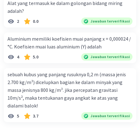
Alat yang termasuk ke dalam golongan bidang miring
adalah?
2
0.0
Jawaban terverifikasi
Aluminium memiliki koefisien muai panjang x = 0,000024 /
°C. Koefisien muai luas aluminium (Y) adalah
4
5.0
Jawaban terverifikasi
sebuah kubus yang panjang rusuknya 0,2 m (massa jenis
2.700 kg/m³) dicelupkan bagian ke dalam minyak yang
massa jenisnya 800 kg/m³. jika percepatan gravitasi
10m/s², maka tentukanan gaya angkat ke atas yang
dialami balok!
5
3.7
Jawaban terverifikasi