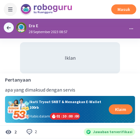
Masuk
Era E
28 September 2023 08:57
Iklan
Pertanyaan
apa yang dimaksud dengan servis
Ikuti Tryout SNBT & Menangkan E-Wallet
100rb
Klaim
Habis dalam
01
:
09
:
59
:
59
2
2
Jawaban terverifikasi