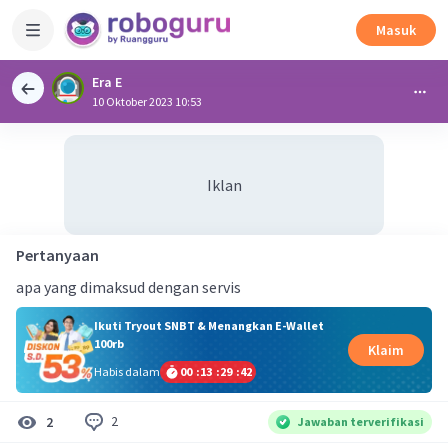
Masuk
Era E
10 Oktober 2023 10:53
Iklan
Pertanyaan
apa yang dimaksud dengan servis
Ikuti Tryout SNBT & Menangkan E-Wallet
100rb
Klaim
Habis dalam
00
:
13
:
29
:
41
2
2
Jawaban terverifikasi