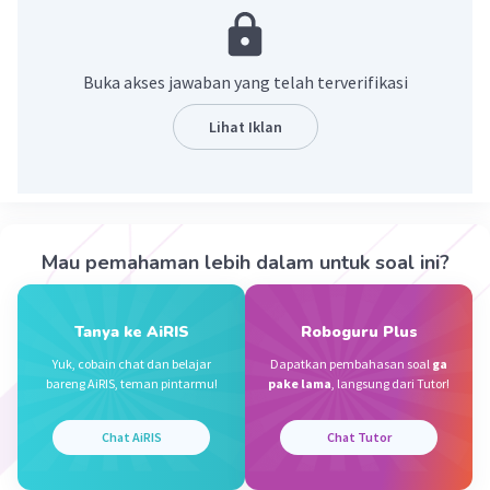
ke daerah lawan
·
0.0
(
0
)
Balas
Beri Rating
Buka akses jawaban yang telah terverifikasi
Lihat Iklan
Nanda R
Community
Level 89
10 Oktober 2023 11:52
Jawaban terverifikasi
Servis merupakan pukulan pembukaan untuk
Iklan
Mau pemahaman lebih dalam untuk soal ini?
memulai suatu permainan dan dilakukan di
belakang garis lapangan.
Tanya ke AiRIS
Roboguru Plus
·
0.0
(
0
)
Balas
Beri Rating
Yuk, cobain chat dan belajar
Dapatkan pembahasan soal
ga
bareng AiRIS, teman pintarmu!
pake lama
, langsung dari Tutor!
Chat AiRIS
Chat Tutor