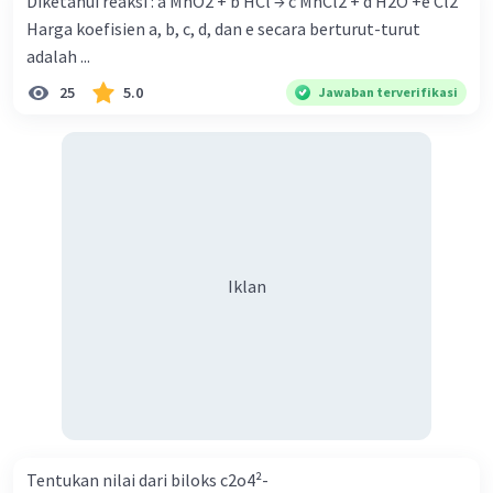
Diketahui reaksi : a MnO2 + b HCl → c MnCl2 + d H2O +e Cl2
Harga koefisien a, b, c, d, dan e secara berturut-turut
adalah ...
25
5.0
Jawaban terverifikasi
Iklan
Tentukan nilai dari biloks c2o4²-