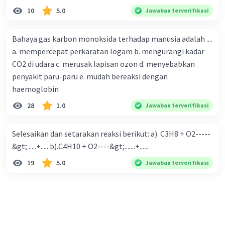
10
5.0
Jawaban terverifikasi
Bahaya gas karbon monoksida terhadap manusia adalah ....
a. mempercepat perkaratan logam b. mengurangi kadar
CO2 di udara c. merusak lapisan ozon d. menyebabkan
penyakit paru-paru e. mudah bereaksi dengan
haemoglobin
28
1.0
Jawaban terverifikasi
Selesaikan dan setarakan reaksi berikut: a). C3H8 + O2-----
&gt; .....+..... b).C4H10 + O2----&gt;.......+......
19
5.0
Jawaban terverifikasi