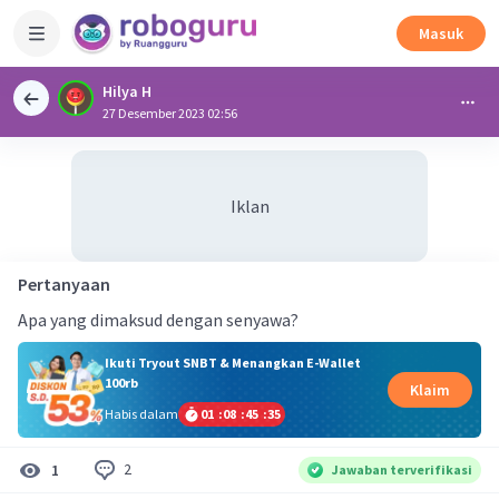
Masuk
Hilya H
27 Desember 2023 02:56
Iklan
Pertanyaan
Apa yang dimaksud dengan senyawa?
Ikuti Tryout SNBT & Menangkan E-Wallet
100rb
Klaim
Habis dalam
01
:
08
:
45
:
35
2
1
Jawaban terverifikasi