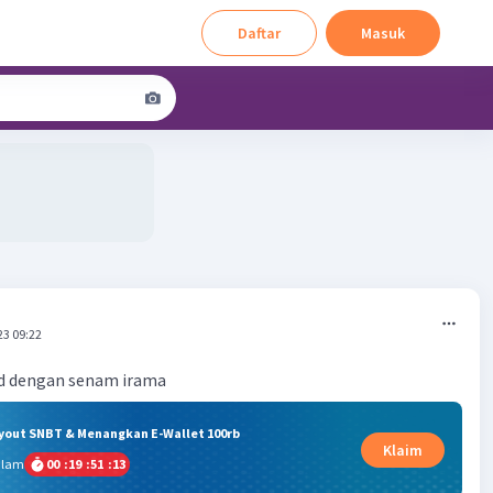
Daftar
Masuk
23 09:22
d dengan senam irama
ryout SNBT & Menangkan E-Wallet 100rb
Klaim
alam
00
:
19
:
51
:
12