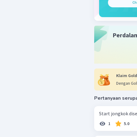
Ch
Perdala
Klaim Gold
Dengan Gol
Pertanyaan serup
Start jongkok diseb
1
5.0