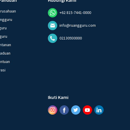
erusahaan
+62 815-7441-0000
angguru
info@ruangguru.com
guru
guru
02130930000
ntanan
gaduan
entuan
vasi
Ikuti Kami