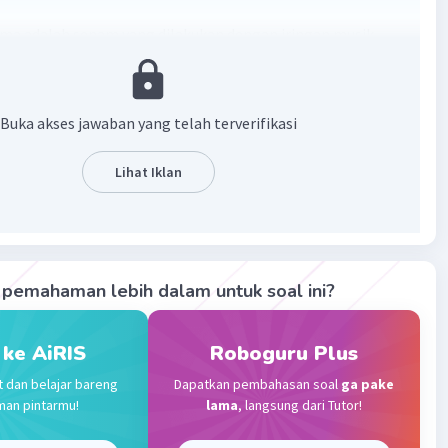
ma adalah senam yang dilakukan dengan iringan musik
 yang dilakukan dengan gerakan-gerakan yang berulang.
·
0.0
(
0
)
Balas
ating
Buka akses jawaban yang telah terverifikasi
Lihat Iklan
Community
Level 72
 2023 09:25
terverifikasi
ma adalah senam dengan iringan musik atau lagu yang
Iklan
pemahaman lebih dalam untuk soal ini?
 dengan gerakan gerakan yang berulang dan menyesuaikan
ama atau musik
 ke AiRIS
Roboguru Plus
·
0.0
(
0
)
Balas
ating
t dan belajar bareng
Dapatkan pembahasan soal
ga pake
man pintarmu!
lama
, langsung dari Tutor!