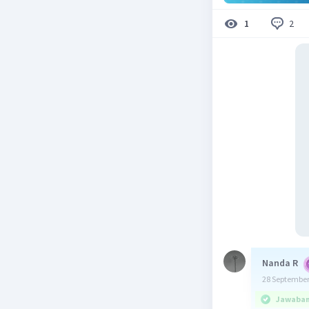
2
1
Nanda R
28 September
Jawaban 