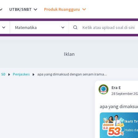
UTBK/SNBT
Produk Ruangguru
Iklan
SD
Penjaskes
apa yang dimaksud dengan senam irama...
Era E
28 September 20
apa yang dimaksu
Ikuti T
Habis d