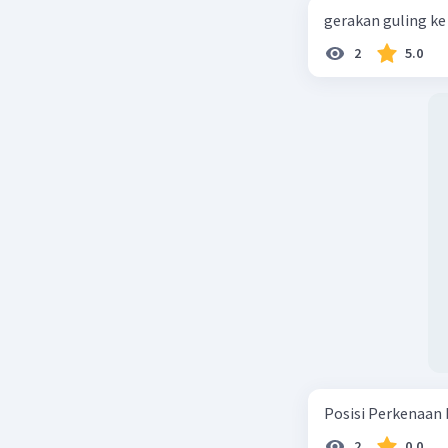
gerakan guling ke 
2
5.0
Posisi Perkenaan 
2
0.0