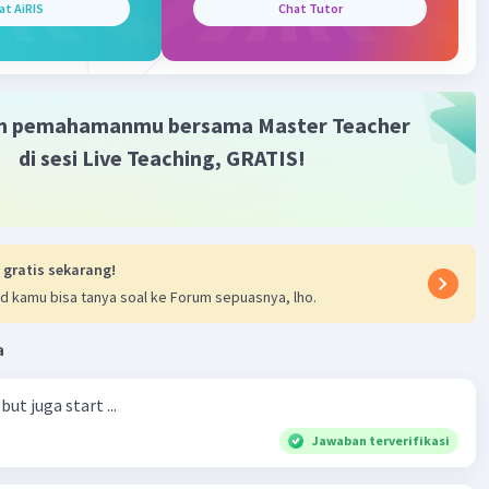
at AiRIS
Chat Tutor
m pemahamanmu bersama Master Teacher
di sesi Live Teaching, GRATIS!
 gratis sekarang!
d kamu bisa tanya soal ke Forum sepuasnya, lho.
a
ut juga start ...
Jawaban terverifikasi