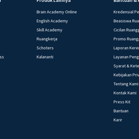
Brain Academy Online
Kredensial P
English Academy
Beasiswa Ru
Skill Academy
Cicilan Ruang
Ruangkerja
Promo Ruang
Schoters
Laporan Kere
ess
Kalananti
Layanan Pen
Syarat & Ket
Kebijakan Pri
Tentang Kami
Kontak Kami
Press Kit
Bantuan
Karir