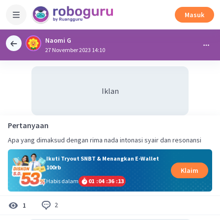
Masuk
Naomi G
27 November 2023 14:10
Iklan
Pertanyaan
Apa yang dimaksud dengan rima nada intonasi syair dan resonansi
Ikuti Tryout SNBT & Menangkan E-Wallet
100rb
Klaim
Habis dalam
01
:
04
:
36
:
12
2
1