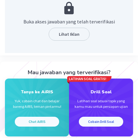
·
5.0
(
1
)
Balas
Beri Rating
Buka akses jawaban yang telah terverifikasi
Lintang W
Level 1
Lihat Iklan
29 November 2023 10:20
Resonansi proses menggemakan suara sedangkan
Rima adalah pengulangan pada bagian akhir larik dalam
puisi
Iklan
Mau jawaban yang terverifikasi?
·
0.0
(
0
)
Balas
Beri Rating
LATIHAN SOAL GRATIS!
Tanya ke AiRIS
Drill Soal
Yuk, cobain chat dan belajar
Latihan soal sesuai topik yang
bareng AiRIS, teman pintarmu!
kamu mau untuk persiapan ujian
Chat AiRIS
Cobain Drill Soal