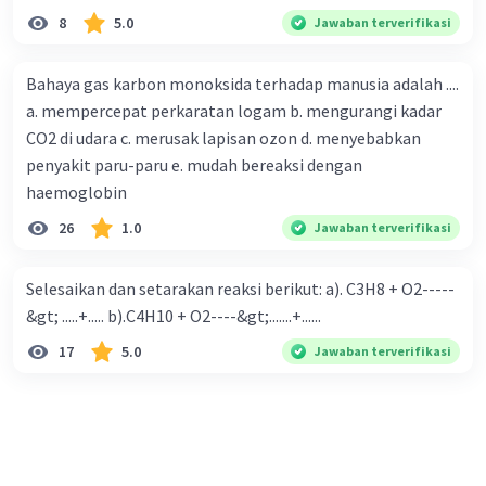
8
5.0
Jawaban terverifikasi
Bahaya gas karbon monoksida terhadap manusia adalah ....
a. mempercepat perkaratan logam b. mengurangi kadar
CO2 di udara c. merusak lapisan ozon d. menyebabkan
penyakit paru-paru e. mudah bereaksi dengan
haemoglobin
26
1.0
Jawaban terverifikasi
Selesaikan dan setarakan reaksi berikut: a). C3H8 + O2-----
&gt; .....+..... b).C4H10 + O2----&gt;.......+......
17
5.0
Jawaban terverifikasi