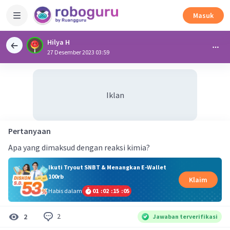
Masuk
Hilya H
27 Desember 2023 03:59
Iklan
Pertanyaan
Apa yang dimaksud dengan reaksi kimia?
Ikuti Tryout SNBT & Menangkan E-Wallet
100rb
Klaim
Habis dalam
01
:
02
:
15
:
04
2
2
Jawaban terverifikasi