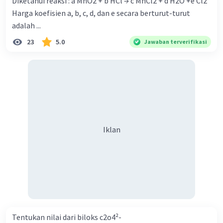
Diketahui reaksi : a MnO2 + b HCl → c MnCl2 + d H2O +e Cl2
Harga koefisien a, b, c, d, dan e secara berturut-turut
adalah ...
23
5.0
Jawaban terverifikasi
Iklan
Tentukan nilai dari biloks c2o4²-