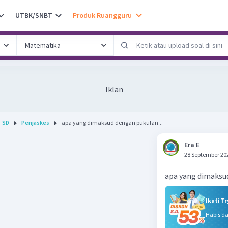
UTBK/SNBT
Produk Ruangguru
Iklan
SD
Penjaskes
apa yang dimaksud dengan pukulan...
Era E
28 September 20
apa yang dimaksu
Ikuti T
Habis d