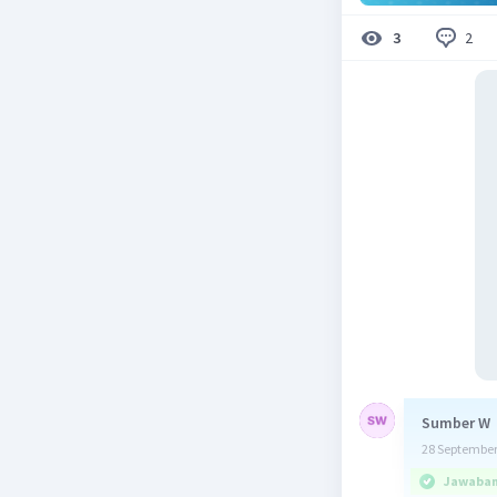
2
3
Sumber W
28 September
Jawaban 