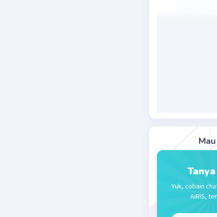
Pukulan a
memukul 
Beri R
Nanda R
28 September
Pukulan 
lengan.
Mau 
Beri R
Tanya
Yuk, cobain cha
AiRIS, te