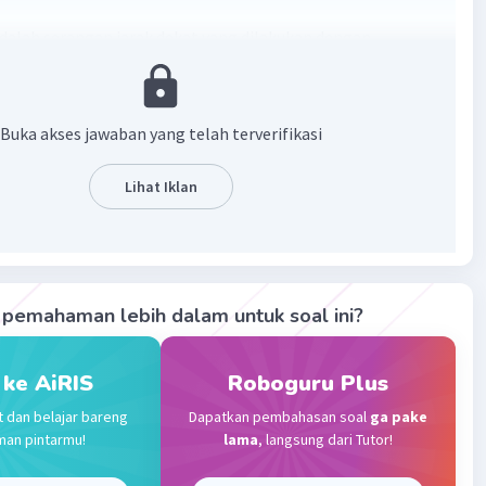
dalah serangan jarak dekat yang dilakukan dengan
tubuh lawan dengan tangan kosong
·
0.0
(
0
)
Balas
ating
Buka akses jawaban yang telah terverifikasi
Lihat Iklan
Community
Level 89
 2023 09:20
adalah suatu gerakan yang menggunakan tangan dan
Iklan
pemahaman lebih dalam untuk soal ini?
·
0.0
(
0
)
Balas
ating
 ke AiRIS
Roboguru Plus
t dan belajar bareng
Dapatkan pembahasan soal
ga pake
man pintarmu!
lama
, langsung dari Tutor!