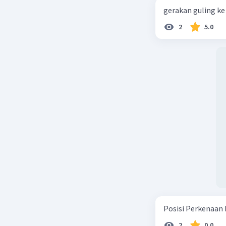
gerakan guling ke 
2
5.0
Posisi Perkenaan 
2
0.0