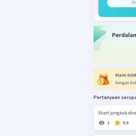
Ch
Perdala
Klaim Gold
Dengan Gol
Pertanyaan serup
Start jongkok diseb
1
5.0