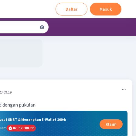
Daftar
Masuk
23 09:19
d dengan pukulan
ryout SNBT & Menangkan E-Wallet 100rb
Klaim
alam
02
:
17
:
00
:
11