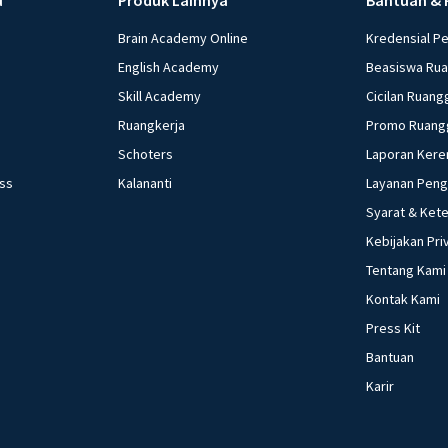
Brain Academy Online
Kredensial P
English Academy
Beasiswa Ru
Skill Academy
Cicilan Ruang
Ruangkerja
Promo Ruang
Schoters
Laporan Kere
ess
Kalananti
Layanan Pen
Syarat & Ket
Kebijakan Pri
Tentang Kami
Kontak Kami
Press Kit
Bantuan
Karir