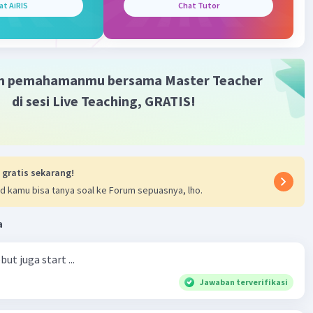
at AiRIS
Chat Tutor
m pemahamanmu bersama Master Teacher
di sesi Live Teaching, GRATIS!
 gratis sekarang!
d kamu bisa tanya soal ke Forum sepuasnya, lho.
a
ut juga start ...
Jawaban terverifikasi