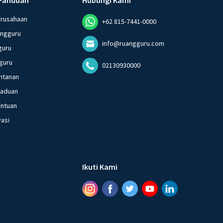
erusahaan
+62 815-7441-0000
angguru
info@ruangguru.com
guru
guru
02130930000
ntanan
gaduan
entuan
vasi
Ikuti Kami