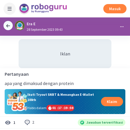
Masuk
Era E
28 September 2023 09:43
Iklan
Pertanyaan
apa yang dimaksud dengan protein
Ikuti Tryout SNBT & Menangkan E-Wallet
100rb
Klaim
Habis dalam
01
:
17
:
19
:
58
2
1
Jawaban terverifikasi