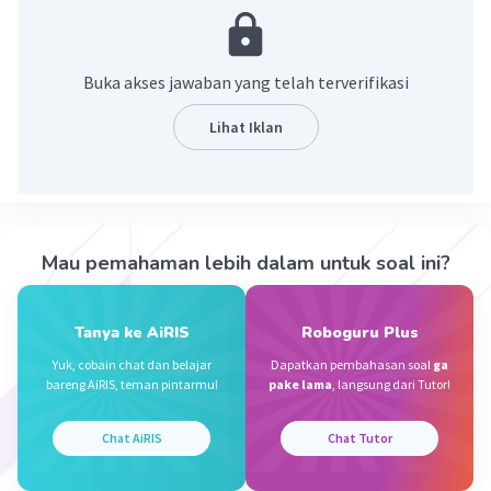
berfungsi memelihara atau memperbaiki jaringan tubuh
yang rusak.
Buka akses jawaban yang telah terverifikasi
·
0.0
(
0
)
Balas
Beri Rating
Lihat Iklan
Asep K
Level 2
28 September 2023 09:44
Jawaban terverifikasi
Mau pemahaman lebih dalam untuk soal ini?
Iklan
Protein adalah nutrisi yang berperan besar dalam
menyusun hampir semua sel tubuh, termasuk tulang,
Tanya ke AiRIS
Roboguru Plus
otot, paru-paru, rambut, hingga kulit.
Yuk, cobain chat dan belajar
Dapatkan pembahasan soal
ga
bareng AiRIS, teman pintarmu!
pake lama
, langsung dari Tutor!
·
0.0
(
0
)
Balas
Beri Rating
Chat AiRIS
Chat Tutor