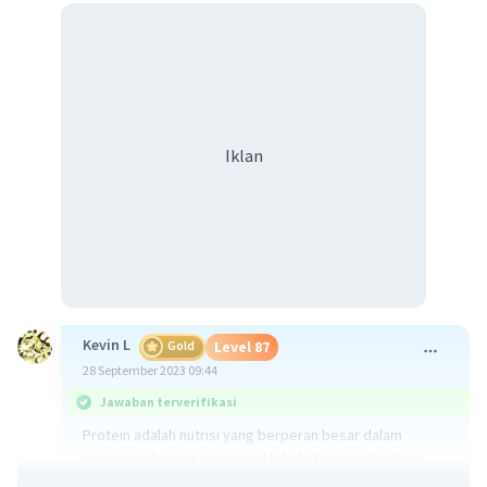
Iklan
Kevin L
Gold
Level 87
28 September 2023 09:44
Jawaban terverifikasi
Protein adalah nutrisi yang berperan besar dalam
menyusun hampir semua sel tubuh, termasuk tulang,
otot, paru-paru, rambut, hingga kulit. Protein juga