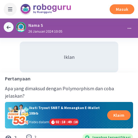
Masuk
Nama S
26 Januari 2024 10:05
Iklan
Pertanyaan
Apa yang dimaksud dengan Polymorphism dan coba
jelaskan?
Ikuti Tryout SNBT & Menangkan E-Wallet
100rb
Klaim
Habis dalam
02
:
18
:
49
:
17
2
2
Jawaban terverifikasi