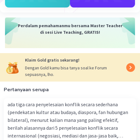
kelas induk.
Polimorfisme Runtime (Dynamic):
Perdalam pemahamanmu bersama Master Teacher
Polimorfisme runtime terjadi pada saat runtime saat
di sesi Live Teaching, GRATIS!
program dijalankan. Hal ini sering terkait dengan konsep
pewarisan (inheritance) dan penggunaan antarmuka
(interface).
Klaim Gold gratis sekarang!
Pewarisan (Inheritance): Suatu objek dari kelas turunan
Dengan Gold kamu bisa tanya soal ke Forum
dapat digunakan dalam konteks kelas induknya. Ini
sepuasnya, lho.
memungkinkan penggunaan objek dengan cara yang
konsisten tanpa harus tahu detail implementasi kelas
turunan.
Pertanyaan serupa
Antarmuka (Interface): Suatu objek dapat menggunakan
ada tiga cara penyelesaian konflik secara sederhana
antarmuka yang didefinisikan, memungkinkan kelas
(pendekatan kultur atau budaya, diaspora, fan hubungan
yang berbeda untuk mengimplementasikan antarmuka
bilateral), menurut kalian mana yang paling efektif,
berilah alasannya dari 5 penyelesaian konflik secara
internasional (negosiasi, mediasi dan jasa-jasa baik,
·
0.0
(
0
)
Balas
Beri Rating