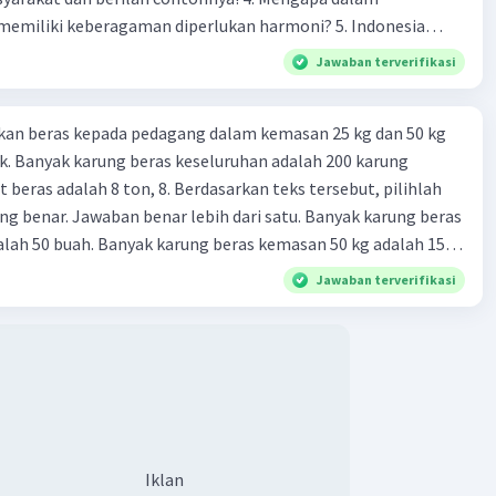
liki keberagaman diperlukan harmoni? 5. Indonesia
yang kaya akan keberagaman baik dilihat dari agama, suku,
Jawaban terverifikasi
budaya. Berdasarkan pernyataan tersebut, apa yang dapat
tuk menjaga keberagaman supaya terhindar dari konflik?
kan beras kepada pedagang dalam kemasan 25 kg dan 50 kg
. Banyak karung beras keseluruhan adalah 200 karung
 beras adalah 8 ton, 8. Berdasarkan teks tersebut, pilihlah
g benar. Jawaban benar lebih dari satu. Banyak karung beras
lah 50 buah. Banyak karung beras kemasan 50 kg adalah 150
 beras dalam kemasan 25 kg adalah 2 ton. Perbandingan berat
Jawaban terverifikasi
g dan 50 kg dalam truk adalah 1: 3. 9. Berdasarkan teks
ya setiap beras karung kecil adalah Rp7.500 dan karung besar
ah biaya angkut semua beras yang harus dibayar oleh Bu
00 C. Rp2.312.000 B. Rp2.475.000 D. Rp2.280.000
Iklan