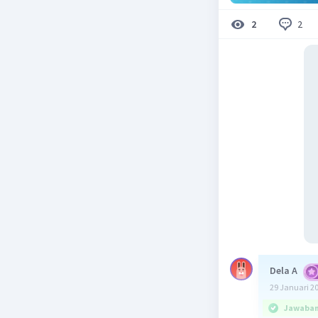
2
2
Dela A
29 Januari 2
Jawaban 