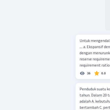
Untuk mengendali
.... a. Ekspansif 
dengan menurunka
reserve requireme
requirement ratio e
Indonesia melakuka
36
0.0
Menimbulkan infl
uang) naik dari k
Penduduk suatu ko
kurva jumlah uang
tahun. Dalam 20 
c. Tingkat bunga 
adalah A. kebutuh
(penawaran uang) n
bertambah C. per
mana bentuk kurva