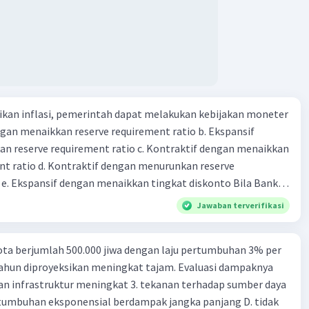
kan inflasi, pemerintah dapat melakukan kebijakan moneter
dengan menaikkan reserve requirement ratio b. Ekspansif
n reserve requirement ratio c. Kontraktif dengan menaikkan
nt ratio d. Kontraktif dengan menurunkan reserve
. Ekspansif dengan menaikkan tingkat diskonto Bila Bank
n kebijakan moneter ekspansif, ceteris paribus maka .... a.
Jawaban terverifikasi
asi di mana bentuk kurva jumlah uang beredar (penawaran
iri bawah ke kanan atas b. Menimbulkan deflasi di mana bentuk
ta berjumlah 500.000 jiwa dengan laju pertumbuhan 3% per
 beredar (penawaran uang) naik dari kiri bawah ke kanan atas
tahun diproyeksikan meningkat tajam. Evaluasi dampaknya
meningkat di mana bentuk kurva jumlah uang beredar
an infrastruktur meningkat 3. tekanan terhadap sumber daya
aik dari kiri bawah ke kanan atas d. Tingkat bunga turun di
tumbuhan eksponensial berdampak jangka panjang D. tidak
 jumlah uang beredar (penawaran uang) naik dari kiri bawah