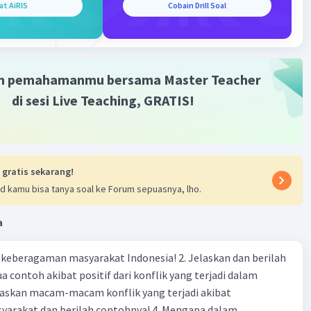
at AiRIS
Cobain Drill Soal
innya tetap), jumlah barang yang diminta akan berbanding
dengan harga.
·
0.0
(
0
)
Balas
ating
m pemahamanmu bersama Master Teacher
di sesi Live Teaching, GRATIS!
 gratis sekarang!
d kamu bisa tanya soal ke Forum sepuasnya, lho.
a
agaman masyarakat Indonesia! 2. Jelaskan dan berilah
 contoh akibat positif dari konflik yang terjadi dalam
 dan berilah contohnya! 4. Mengapa dalam