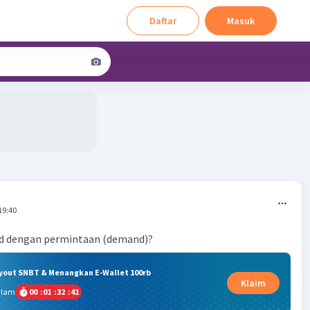
Daftar
Masuk
19:40
d dengan permintaan (demand)?
ryout SNBT & Menangkan E-Wallet 100rb
Klaim
alam
00
:
01
:
32
:
40