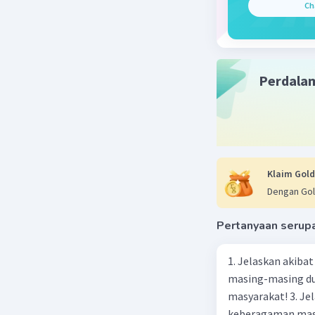
Ch
faktor la
terbalik 
Beri R
Perdala
Klaim Gold
Dengan Gol
Pertanyaan serup
1. Jelaskan akibat keber
masing-masing dua
masyarakat! 3. Jelaskan macam-macam konflik yang terjadi akibat
keberagaman masyarakat