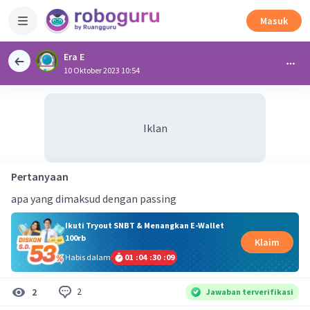
Masuk
Era E
10 Oktober 2023 10:54
Iklan
Pertanyaan
apa yang dimaksud dengan passing
Ikuti Tryout SNBT & Menangkan E-Wallet
100rb
Klaim
Habis dalam
01
:
04
:
30
:
08
2
2
Jawaban terverifikasi