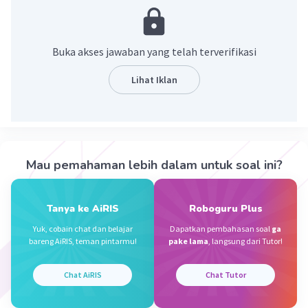
·
0.0
(
0
)
Balas
Beri Rating
Buka akses jawaban yang telah terverifikasi
Lihat Iklan
Vanessa T
Level 45
10 Oktober 2023 11:48
Jawaban terverifikasi
Gerakan mengoperkan bola sebagai langkah
Iklan
Mau pemahaman lebih dalam untuk soal ini?
menyusun pola serangan
·
0.0
(
0
)
Balas
Beri Rating
Tanya ke AiRIS
Roboguru Plus
Yuk, cobain chat dan belajar
Dapatkan pembahasan soal
ga
bareng AiRIS, teman pintarmu!
pake lama
, langsung dari Tutor!
Chat AiRIS
Chat Tutor