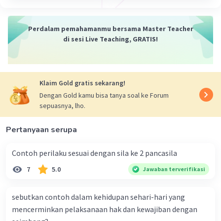
Bangsa Indonesia menjunjung tinggi nilai-
nilai kemanusiaan, seperti persamaan hak
Perdalam pemahamanmu bersama Master Teacher
dan persamaan derajat.
di sesi Live Teaching, GRATIS!
Persatuan Indonesia:
Bangsa Indonesia
adalah satu bangsa yang utuh dan tidak
dapat dipecah-belah.
Kerakyatan yang Dipimpin oleh Hikmat
Klaim Gold gratis sekarang!
Kebijaksanaan dalam
Dengan Gold kamu bisa tanya soal ke Forum
Permusyawaratan/Perwakilan:
sepuasnya, lho.
Kedaulatan rakyat dilaksanakan secara
demokratis melalui musyawarah mufakat.
Pertanyaan serupa
Keadilan Sosial bagi Seluruh Rakyat
Indonesia:
Bangsa Indonesia
Contoh perilaku sesuai dengan sila ke 2 pancasila
menghendaki terciptanya keadilan sosial
7
5.0
Jawaban terverifikasi
bagi seluruh rakyat Indonesia.
sebutkan contoh dalam kehidupan sehari-hari yang
Pancasila memiliki fungsi sebagai berikut:
mencerminkan pelaksanaan hak dan kewajiban dengan