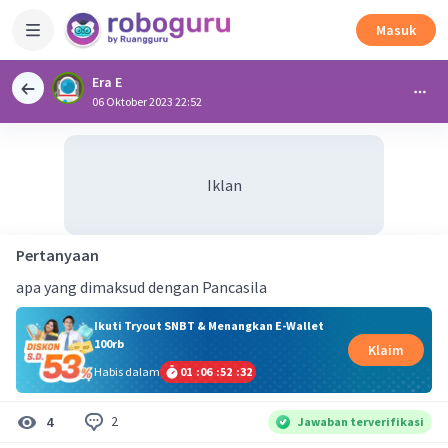
Masuk
Era E
06 Oktober 2023 22:52
Iklan
Pertanyaan
apa yang dimaksud dengan Pancasila
Ikuti Tryout SNBT & Menangkan E-Wallet
100rb
Klaim
Habis dalam
01
:
06
:
52
:
31
2
4
Jawaban terverifikasi