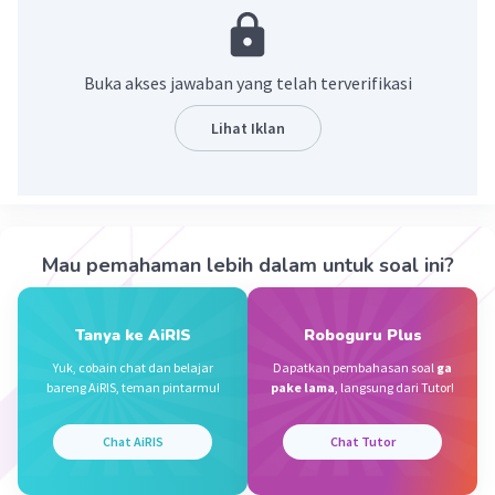
pembangunan dan kehidupan berbangsa dan
bernegara.
Buka akses jawaban yang telah terverifikasi
·
0.0
(
0
)
Balas
Beri Rating
Lihat Iklan
Rendi R
Community
Level 100
07 Oktober 2023 01:24
Jawaban terverifikasi
Mau pemahaman lebih dalam untuk soal ini?
Iklan
Pancasila adalah ideologi negara Indonesia yang
Tanya ke AiRIS
Roboguru Plus
terdiri dari lima sila, yaitu:
Yuk, cobain chat dan belajar
Dapatkan pembahasan soal
ga
bareng AiRIS, teman pintarmu!
pake lama
, langsung dari Tutor!
Ketuhanan Yang Maha Esa:
Bangsa
Indonesia mengakui dan menghormati
Chat AiRIS
Chat Tutor
keberadaan Tuhan Yang Maha Esa.
Kemanusiaan yang Adil dan Beradab: