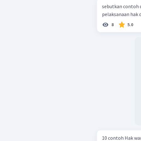
sebutkan contoh 
pelaksanaan hak 
8
5.0
10 contoh Hak wa