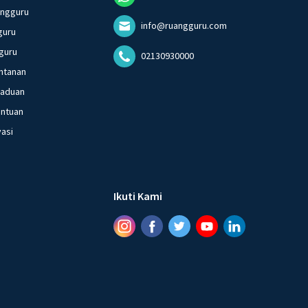
angguru
info@ruangguru.com
guru
guru
02130930000
ntanan
gaduan
entuan
vasi
Ikuti Kami