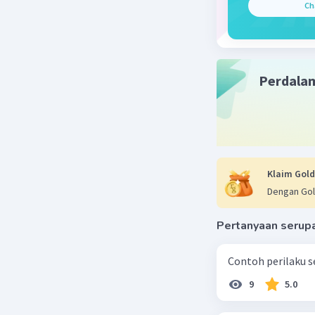
Ch
Perdala
Klaim Gold
Dengan Gol
Pertanyaan serup
Contoh perilaku se
9
5.0