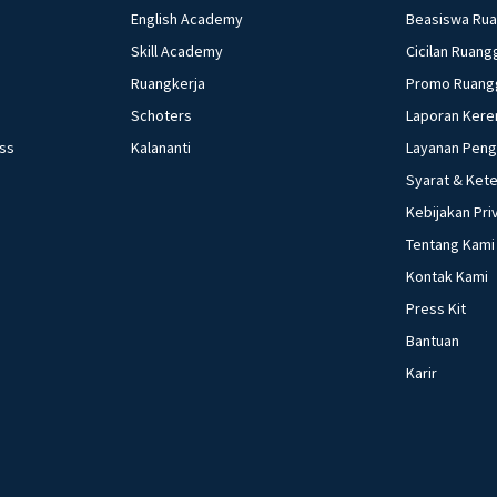
English Academy
Beasiswa Ru
Skill Academy
Cicilan Ruang
Ruangkerja
Promo Ruang
Schoters
Laporan Kere
ess
Kalananti
Layanan Pen
Syarat & Ket
Kebijakan Pri
Tentang Kami
Kontak Kami
Press Kit
Bantuan
Karir