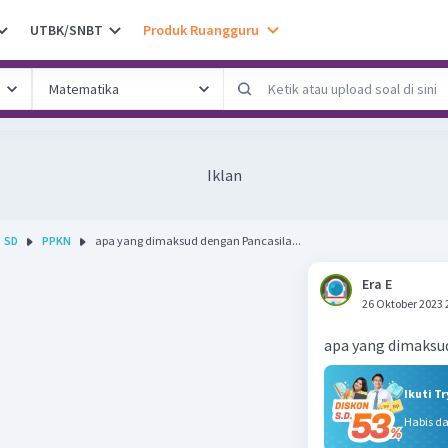
UTBK/SNBT
Produk Ruangguru
Iklan
SD
PPKN
apa yang dimaksud dengan Pancasila...
Era E
26 Oktober 2023 
apa yang dimaksu
Ikuti T
Habis d