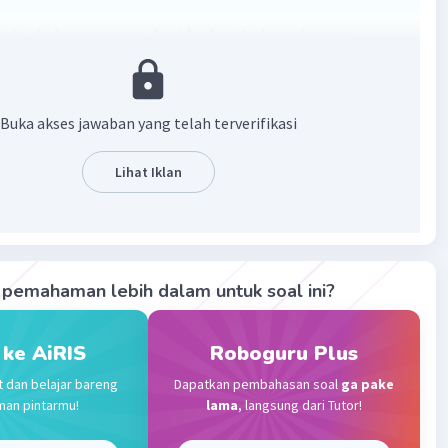
 adalah
dasar negara dan ideologi Indonesia yang
landasan dalam pembangunan dan kehidupan
a dan bernegara.
Buka akses jawaban yang telah terverifikasi
·
0.0
(
0
)
Balas
ating
Lihat Iklan
Community
Level 72
023 00:29
terverifikasi
pemahaman lebih dalam untuk soal ini?
adalah dasar negara dan ideologi Indonesia yang menjadi
Iklan
 dalam pembangunan dan kehidupan berbangsa dan
a
 ke AiRIS
Roboguru Plus
t dan belajar bareng
Dapatkan pembahasan soal
ga pake
·
0.0
(
0
)
Balas
ating
man pintarmu!
lama
, langsung dari Tutor!