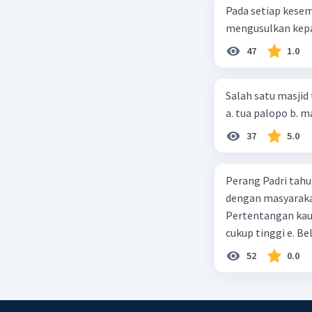
alat-al
Pada setiap kese
mengusulkan kepad
Pameran e
memperke
47
1.0
masyaraka
apresiasi
Salah satu masjid 
Beri R
37
5.0
Perang Padri tahu
dengan masyarakat
Pertentangan kau
cukup tinggi e. 
52
0.0