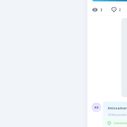
2
1
Anissamar
19 November 
Jawaban 