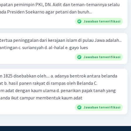
at rumah tangga, senjata, dan karya seni.
mpatan pemimpin PKI, DN. Aidit dan teman-temannya selalu
a Presiden Soekarno agar petani dan buruh...
tnografika merupakan salah satu cara yang efektif untuk
nalkan budaya suatu kelompok masyarakat kepada
Jawaban terverifikasi
t luas. Pameran ini dapat menjadi sarana edukasi,
, dan promosi budaya.
tertua peninggalan dari kerajaan islam di pulau Jawa adalah...
a. tua palopo b. mantingan c. suriansyah d. al-halal e. gayo lues
·
0.0
(
0
)
Balas
ating
Jawaban terverifikasi
n 1825 disebabkan oleh.... a. adanya bentrok antara belanda
 b. hasil panen rakyat di rampas oleh Belanda C.
m adat dengan kaum ulama d. penarikan pajak tanah yang
Belanda ikut campur membentuk kaum adat
Jawaban terverifikasi