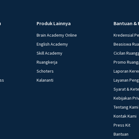
u
Produk Lainnya
Bantuan & 
Brain Academy Online
Kredensial P
English Academy
Beasiswa Ru
Skill Academy
Cicilan Ruang
Ruangkerja
Promo Ruang
Schoters
Laporan Kere
ess
Kalananti
Layanan Pen
Syarat & Ket
Kebijakan Pri
Tentang Kami
Kontak Kami
Press Kit
Bantuan