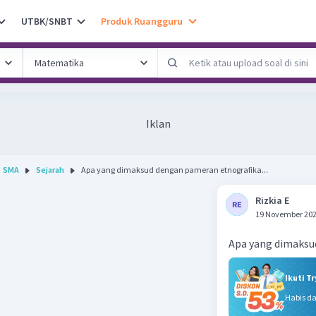
UTBK/SNBT
Produk Ruangguru
Iklan
SMA
Sejarah
Apa yang dimaksud dengan pameran etnografika...
Rizkia E
19 November 202
Apa yang dimaksu
Ikuti T
Habis d