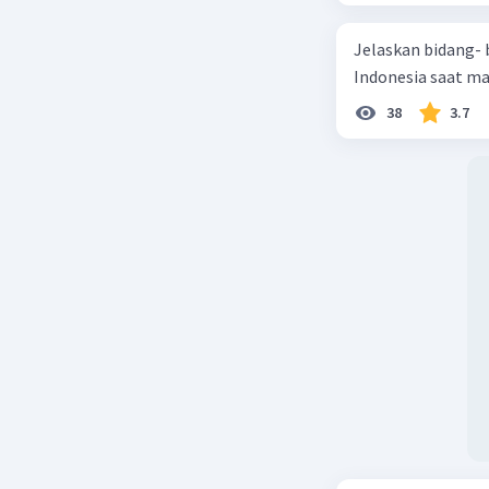
Memper
terhad
Jelaskan bidang-
Menjad
Indonesia saat m
Berikut a
38
3.7
diselengg
Pamera
oleh M
menamp
mulai 
Pamera
oleh G
menamp
Riau, s
karya s
Pamera
Kalima
berbag