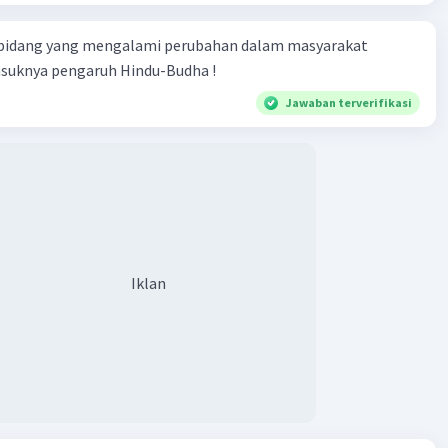
kuat rasa identitas dan kebanggaan masyarakat
ap budayanya.
 bidang yang mengalami perubahan dalam masyarakat
i sarana promosi budaya suatu kelompok masyarakat.
asuknya pengaruh Hindu-Budha !
dalah beberapa contoh pameran etnografika yang pernah
Jawaban terverifikasi
arakan di Indonesia:
n "Warisan Budaya Indonesia" yang diselenggarakan
useum Nasional Indonesia pada tahun 2019. Pameran ini
ilkan berbagai benda budaya dari seluruh Indonesia,
dari zaman prasejarah hingga modern.
n "Kebudayaan Melayu Riau" yang diselenggarakan
aleri Nasional Indonesia pada tahun 2022. Pameran ini
Iklan
ilkan berbagai benda budaya dari masyarakat Melayu
eperti pakaian, alat-alat rumah tangga, senjata, dan
eni.
n "Budaya Dayak" yang diselenggarakan oleh Museum
ntan Barat pada tahun 2023. Pameran ini menampilkan
ai benda budaya dari masyarakat Dayak, seperti pakaian,