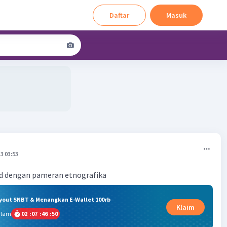
Daftar
Masuk
3 03:53
d dengan pameran etnografika
ryout SNBT & Menangkan E-Wallet 100rb
Klaim
alam
02
:
07
:
46
:
50