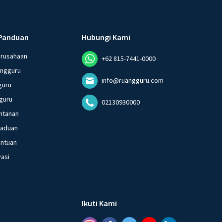
Panduan
Hubungi Kami
erusahaan
+62 815-7441-0000
angguru
info@ruangguru.com
guru
guru
02130930000
ntanan
gaduan
entuan
vasi
Ikuti Kami