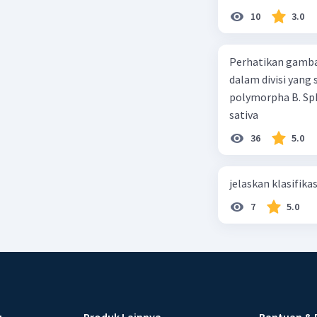
10
3.0
Perhatikan gamba
dalam divisi yang
polymorpha B. Sph
sativa
36
5.0
jelaskan klasifikas
7
5.0
u
Produk Lainnya
Bantuan & 