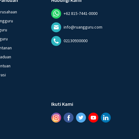
erusahaan
+62 815-7441-0000
angguru
info@ruangguru.com
guru
guru
02130930000
ntanan
gaduan
entuan
vasi
Ikuti Kami