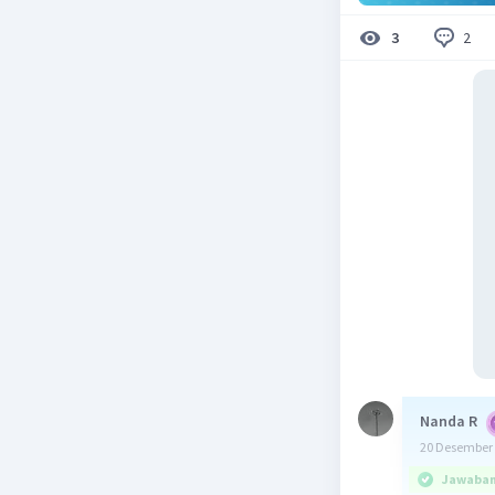
2
3
Nanda R
20 Desember 
Jawaban 