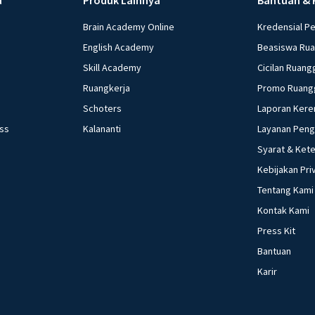
Brain Academy Online
Kredensial P
English Academy
Beasiswa Ru
Skill Academy
Cicilan Ruang
Ruangkerja
Promo Ruang
Schoters
Laporan Kere
ess
Kalananti
Layanan Pen
Syarat & Ket
Kebijakan Pri
Tentang Kami
Kontak Kami
Press Kit
Bantuan
Karir