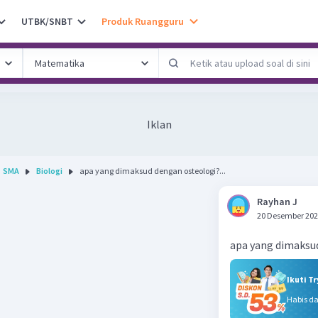
UTBK/SNBT
Produk Ruangguru
Iklan
SMA
Biologi
apa yang dimaksud dengan osteologi?...
Rayhan J
20 Desember 202
apa yang dimaksu
Ikuti T
Habis d