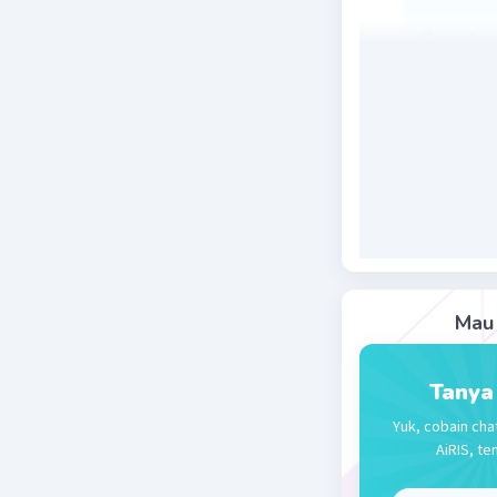
Osteologi
anatomi t
Beri R
Zahra A
20 Desember 
Jawaban 
ilmu yang
Mau 
Beri R
Tanya
Yuk, cobain cha
AiRIS, te