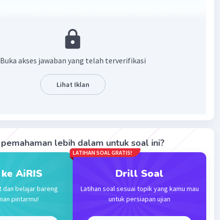
 adalah ilmu pengetahuan yang merupakan cabang ilmu
entang tulang manusia dan tulang hewan.
·
0.0
(
0
)
Balas
ating
Buka akses jawaban yang telah terverifikasi
Lihat Iklan
Level 17
2023 23:17
terverifikasi
 mempelajari tentang tulang
Iklan
pemahaman lebih dalam untuk soal ini?
LATIHAN SOAL GRATIS!
·
0.0
(
0
)
Balas
ating
 ke AiRIS
Drill Soal
t dan belajar bareng
Latihan soal sesuai topik yang kamu mau
man pintarmu!
untuk persiapan ujian