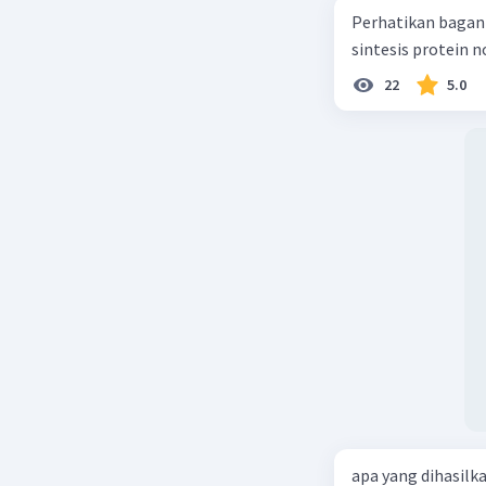
Perhatikan bagan sintesis protei
sintesis protein 
22
5.0
apa yang dihasilk