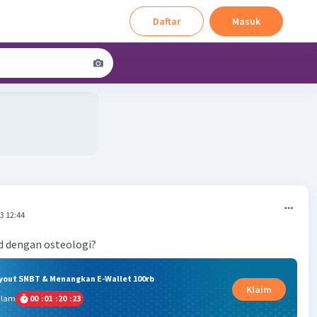
Daftar
Masuk
3 12:44
d dengan osteologi?
ryout SNBT & Menangkan E-Wallet 100rb
Klaim
alam
00
:
01
:
20
:
22