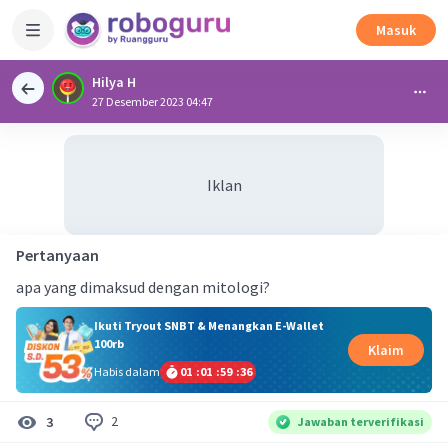
Masuk
Hilya H
27 Desember 2023 04:47
Iklan
Pertanyaan
apa yang dimaksud dengan mitologi?
Ikuti Tryout SNBT & Menangkan E-Wallet
100rb
Klaim
Habis dalam
01
:
01
:
59
:
35
2
3
Jawaban terverifikasi