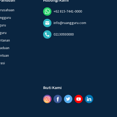
erusahaan
+62 815-7441-0000
angguru
info@ruangguru.com
guru
guru
02130930000
ntanan
gaduan
entuan
vasi
Ikuti Kami