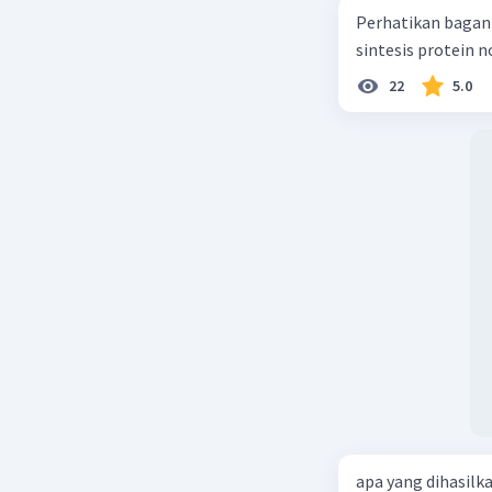
Perhatikan bagan sintesis protei
sintesis protein 
22
5.0
apa yang dihasilk