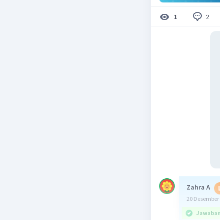
2
1
Zahra A
20 Desember 
Jawaban 