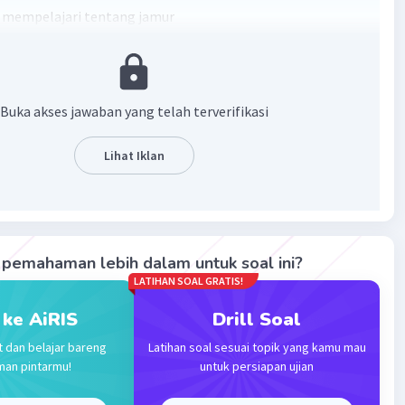
 mempelajari tentang jamur
·
0.0
(
0
)
Balas
ating
Buka akses jawaban yang telah terverifikasi
Community
Level 92
2023 00:41
Lihat Iklan
terverifikasi
adalah
cabang ilmu pengetahuan yang mempelajari
Iklan
fungi atau sering disebut juga cendawan
. Kajian dalam
antara lain meliputi taksonomi jamur, fisiologi jamur,
pemahaman lebih dalam untuk soal ini?
ogi jamur, budidaya jamur.
LATIHAN SOAL GRATIS!
 ke AiRIS
Drill Soal
·
0.0
(
0
)
Balas
ating
t dan belajar bareng
Latihan soal sesuai topik yang kamu mau
man pintarmu!
untuk persiapan ujian