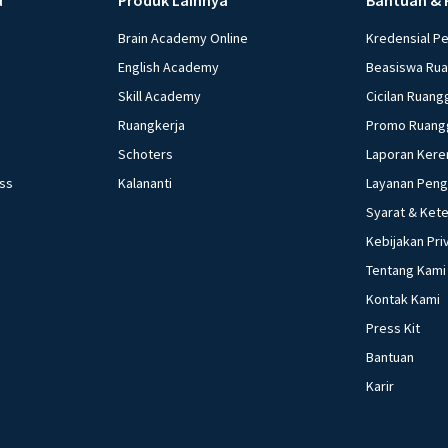
Brain Academy Online
Kredensial P
English Academy
Beasiswa Ru
Skill Academy
Cicilan Ruang
Ruangkerja
Promo Ruang
Schoters
Laporan Kere
ess
Kalananti
Layanan Pen
Syarat & Ket
Kebijakan Pri
Tentang Kami
Kontak Kami
Press Kit
Bantuan
Karir