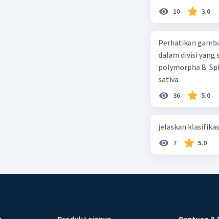
10
3.0
Perhatikan gamba
dalam divisi yang
polymorpha B. Sph
sativa
36
5.0
jelaskan klasifikas
7
5.0
u
Produk Lainnya
Bantuan & 