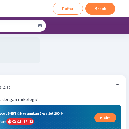
Daftar
Masuk
3 12:39
d dengan mikologi?
ryout SNBT & Menangkan E-Wallet 100rb
Klaim
alam
02
:
11
:
37
:
32