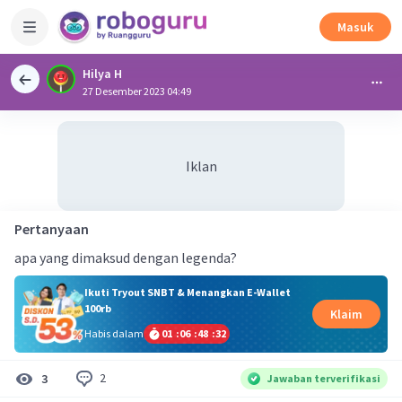
Masuk
Hilya H
27 Desember 2023 04:49
Iklan
Pertanyaan
apa yang dimaksud dengan legenda?
Ikuti Tryout SNBT & Menangkan E-Wallet
100rb
Klaim
Habis dalam
01
:
06
:
48
:
32
2
3
Jawaban terverifikasi