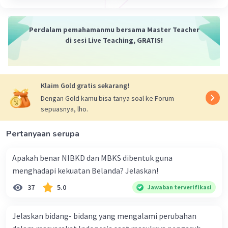
·
0.0
(
0
)
Balas
Beri Rating
Perdalam pemahamanmu bersama Master Teacher
di sesi Live Teaching, GRATIS!
Klaim Gold gratis sekarang!
Dengan Gold kamu bisa tanya soal ke Forum
sepuasnya, lho.
Pertanyaan serupa
Apakah benar NIBKD dan MBKS dibentuk guna
menghadapi kekuatan Belanda? Jelaskan!
37
5.0
Jawaban terverifikasi
Jelaskan bidang- bidang yang mengalami perubahan