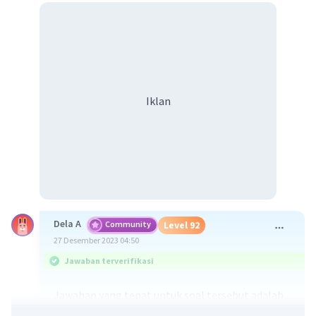
Iklan
Dela A
Community
Level 92
27 Desember 2023 04:50
Jawaban terverifikasi
Jawaban yang tepat untuk soal tersebut adalah
legenda merupakan
sebuah cerita rakyat pada