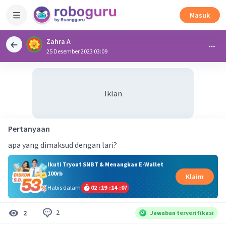
Masuk
Zahra A
25 Desember 2023 03:09
Iklan
Pertanyaan
apa yang dimaksud dengan lari?
Ikuti Tryout SNBT & Menangkan E-Wallet
100rb
Klaim
Habis dalam
02
:
19
:
14
:
06
2
2
Jawaban terverifikasi