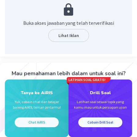
dan lebih cepat dari berjalan.
·
0.0
(
0
)
Balas
Beri Rating
Buka akses jawaban yang telah terverifikasi
Lihat Iklan
Rayhan J
Level 17
25 Desember 2023 03:32
Jawaban terverifikasi
lari adalah aktifitas seperti jalan dengan langkah kaki
yang cepat
Iklan
Mau pemahaman lebih dalam untuk soal ini?
LATIHAN SOAL GRATIS!
·
0.0
(
0
)
Balas
Beri Rating
Tanya ke AiRIS
Drill Soal
Yuk, cobain chat dan belajar
Latihan soal sesuai topik yang
bareng AiRIS, teman pintarmu!
kamu mau untuk persiapan ujian
Chat AiRIS
Cobain Drill Soal