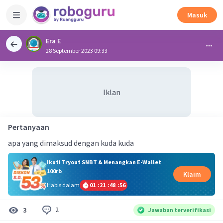
Masuk
Era E
28 September 2023 09:33
Iklan
Pertanyaan
apa yang dimaksud dengan kuda kuda
Ikuti Tryout SNBT & Menangkan E-Wallet
100rb
Klaim
Habis dalam
01
:
21
:
48
:
56
2
3
Jawaban terverifikasi