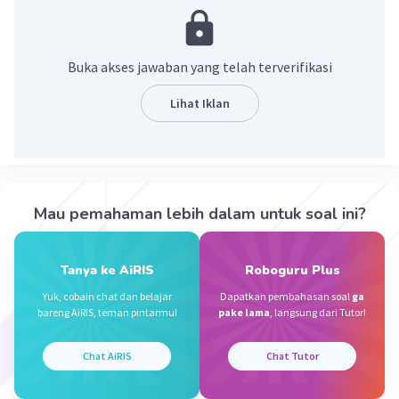
gerakan bela-serang.
·
0.0
(
0
)
Balas
Beri Rating
Buka akses jawaban yang telah terverifikasi
Lihat Iklan
Kevin L
Gold
Level 87
28 September 2023 09:38
Jawaban terverifikasi
kuda-kuda adalah teknik yang memperhatikan sikap dari
kedua kaki dalam keadaan statis. teknik ini digunakan
Iklan
Mau pemahaman lebih dalam untuk soal ini?
untuk mendukung sikap pasang pencak silat. kuda-kuda
juga dipergunakan sebagai latihan dasar pencak silat
untuk memperkuat otot-otot kaki
Tanya ke AiRIS
Roboguru Plus
Yuk, cobain chat dan belajar
Dapatkan pembahasan soal
ga
·
0.0
(
0
)
Balas
Beri Rating
bareng AiRIS, teman pintarmu!
pake lama
, langsung dari Tutor!
Chat AiRIS
Chat Tutor