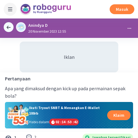
Masuk
Anindya D
20 November 2023 12:55
Iklan
Pertanyaan
Apa yang dimaksud dengan kick up pada permainan sepak
bola?
Ikuti Tryout SNBT & Menangkan E-Wallet
100rb
Klaim
Habis dalam
02
:
14
:
53
:
41
2
1
Jawaban terverifikasi