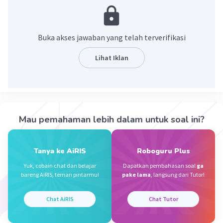
·
0.0
(
0
)
Balas
Beri Rating
Buka akses jawaban yang telah terverifikasi
Sumber W
Community
Level 72
28 September 2023 09:42
Lihat Iklan
Jawaban terverifikasi
Jogging adalah aktivitas lari santai atau
Iklan
dilakukan dengan lambat yang bermanfaat bagi
kesehatan tubuh jika dilakukan secara rutin.
Mau pemahaman lebih dalam untuk soal ini?
·
0.0
(
0
)
Balas
Beri Rating
Tanya ke AiRIS
Roboguru Plus
Yuk, cobain chat dan belajar
Dapatkan pembahasan soal
ga
bareng AiRIS, teman pintarmu!
pake lama
, langsung dari Tutor!
Chat AiRIS
Chat Tutor