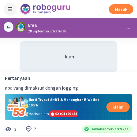
Masuk
Era E
28 September 2023 09:38
Iklan
Pertanyaan
apa yang dimaksud dengan jogging
Ikuti Tryout SNBT & Menangkan E-Wallet
100rb
Klaim
Habis dalam
02
:
04
:
29
:
57
2
3
Jawaban terverifikasi