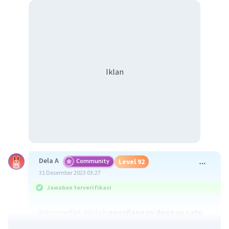
Iklan
Dela A
Community
Level 92
31 Desember 2023 03:27
Jawaban terverifikasi
Intermediet adalah
penyilangan dengan satu
sifat beda, namun sifat dominan tidak mampu