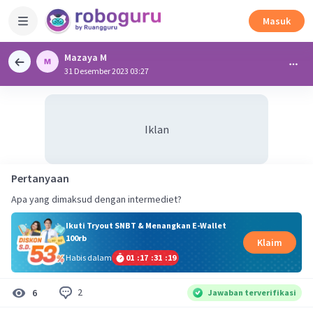
Masuk
Mazaya M
31 Desember 2023 03:27
Iklan
Pertanyaan
Apa yang dimaksud dengan intermediet?
Ikuti Tryout SNBT & Menangkan E-Wallet
100rb
Klaim
Habis dalam
01
:
17
:
31
:
18
2
6
Jawaban terverifikasi