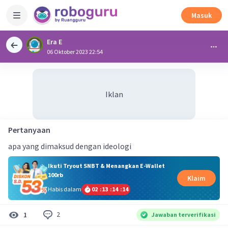
Masuk
Era E
06 Oktober 2023 22:54
Iklan
Pertanyaan
apa yang dimaksud dengan ideologi
Ikuti Tryout SNBT & Menangkan E-Wallet
100rb
Klaim
Habis dalam
02
:
13
:
14
:
14
2
1
Jawaban terverifikasi