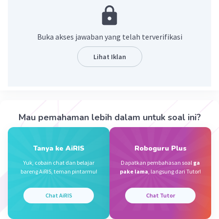
tentang pengertian-pengertian dasar.
·
0.0
(
0
)
Balas
Beri Rating
Buka akses jawaban yang telah terverifikasi
Lihat Iklan
Rendi R
Community
Level 100
07 Oktober 2023 01:14
Jawaban terverifikasi
Iklan
Mau pemahaman lebih dalam untuk soal ini?
Ideologi adalah serangkaian gagasan, ide,
keyakinan, dan nilai yang saling berkaitan dan
membentuk suatu sistem yang menyeluruh dan
Tanya ke AiRIS
Roboguru Plus
sistematis. Ideologi merupakan pandangan
Yuk, cobain chat dan belajar
Dapatkan pembahasan soal
ga
hidup atau pedoman hidup yang diyakini oleh
bareng AiRIS, teman pintarmu!
pake lama
, langsung dari Tutor!
suatu kelompok masyarakat atau bangsa.
Chat AiRIS
Chat Tutor
Pengertian ideologi menurut para ahli: