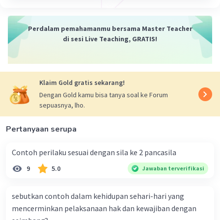
Menurut Antoine Destutt de Tracy:
Ideologi adalah ilmu tentang ide-ide.
Perdalam pemahamanmu bersama Master Teacher
Menurut Karl Marx:
Ideologi adalah
di sesi Live Teaching, GRATIS!
kesadaran palsu yang diproduksi oleh kelas
penguasa untuk menipu kelas pekerja.
Menurut Karl Mannheim:
Ideologi adalah
cara pandang suatu kelompok masyarakat
Klaim Gold gratis sekarang!
yang dipengaruhi oleh faktor-faktor sosial,
Dengan Gold kamu bisa tanya soal ke Forum
ekonomi, dan politik.
sepuasnya, lho.
Menurut Karl Popper:
Ideologi adalah
sistem kepercayaan yang tertutup dan
Pertanyaan serupa
tidak toleran terhadap kritik.
Contoh perilaku sesuai dengan sila ke 2 pancasila
9
5.0
Jawaban terverifikasi
Ciri-ciri ideologi:
Komprehensif:
Ideologi mencakup
sebutkan contoh dalam kehidupan sehari-hari yang
berbagai aspek kehidupan, termasuk
mencerminkan pelaksanaan hak dan kewajiban dengan
politik, ekonomi, sosial, budaya, dan