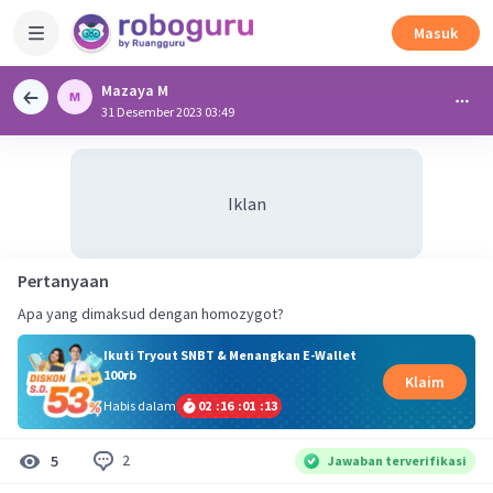
Masuk
Mazaya M
31 Desember 2023 03:49
Iklan
Pertanyaan
Apa yang dimaksud dengan homozygot?
Ikuti Tryout SNBT & Menangkan E-Wallet
100rb
Klaim
Habis dalam
02
:
16
:
01
:
13
2
5
Jawaban terverifikasi