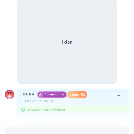
Iklan
Dela A
Community
Level 92
31 Desember 2023 03:51
Jawaban terverifikasi
Homozigot
adalah sifat suatu individu yang
genotiprnya terdiri atas gen-gen yang sama