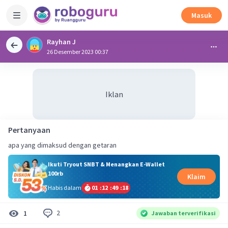
Masuk
Rayhan J
26 Desember 2023 00:37
Iklan
Pertanyaan
apa yang dimaksud dengan getaran
Ikuti Tryout SNBT & Menangkan E-Wallet
100rb
Klaim
Habis dalam
01
:
12
:
49
:
18
2
1
Jawaban terverifikasi