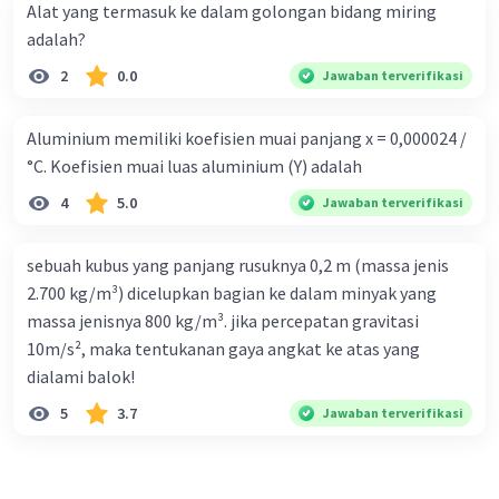
Alat yang termasuk ke dalam golongan bidang miring
adalah?
2
0.0
Jawaban terverifikasi
Aluminium memiliki koefisien muai panjang x = 0,000024 /
°C. Koefisien muai luas aluminium (Y) adalah
4
5.0
Jawaban terverifikasi
sebuah kubus yang panjang rusuknya 0,2 m (massa jenis
2.700 kg/m³) dicelupkan bagian ke dalam minyak yang
massa jenisnya 800 kg/m³. jika percepatan gravitasi
10m/s², maka tentukanan gaya angkat ke atas yang
dialami balok!
5
3.7
Jawaban terverifikasi