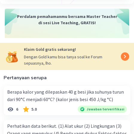
Perdalam pemahamanmu bersama Master Teacher
di sesi Live Teaching, GRATIS!
Klaim Gold gratis sekarang!
Dengan Gold kamu bisa tanya soal ke Forum
sepuasnya, lho.
Pertanyaan serupa
Berapa kalor yang dilepaskan 40 g besi jika suhunya turun
dari 90°C menjadi 60°C? (kalor jenis besi 450 J/kg °C)
6
5.0
Jawaban terverifikasi
Perhatikan data berikut. (1) Alat ukur (2) Lingkungan (3)
Orang yang mengukur (4) Benda yang diukur Faktor-faktor