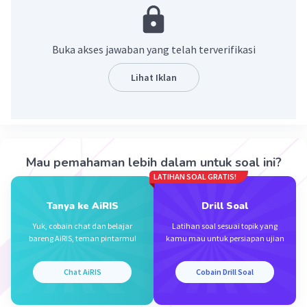
·
0.0
(
0
)
Balas
Beri Rating
Buka akses jawaban yang telah terverifikasi
Zahra A
Level 17
Lihat Iklan
26 Desember 2023 01:12
Jawaban terverifikasi
Getaran adalah peristiwa gerak bolak-balik suatu
Iklan
benda terhadap suatu titik kesetimbangan
Mau pemahaman lebih dalam untuk soal ini?
LATIHAN SOAL GRATIS!
·
0.0
(
0
)
Balas
Beri Rating
Tanya ke AiRIS
Drill Soal
Yuk, cobain chat dan belajar
Latihan soal sesuai topik yang
bareng AiRIS, teman pintarmu!
kamu mau untuk persiapan ujian
Chat AiRIS
Cobain Drill Soal