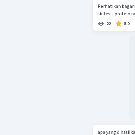
Perhatikan bagan sintesis protei
sintesis protein 
22
5.0
apa yang dihasilk