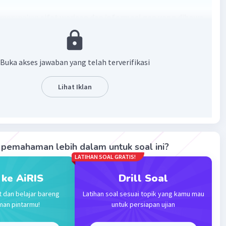
 merupakan
sifat warisan dan informasi gen yang dibawa
urun dan diwariskan oleh induk atau orang tua dari
me
Buka akses jawaban yang telah terverifikasi
·
0.0
(
0
)
Balas
ating
Lihat Iklan
evel 94
2023 03:21
terverifikasi
pemahaman lebih dalam untuk soal ini?
adalah sifat warisan gen induk
Iklan
LATIHAN SOAL GRATIS!
 ke AiRIS
Drill Soal
·
0.0
(
0
)
Balas
ating
t dan belajar bareng
Latihan soal sesuai topik yang kamu mau
man pintarmu!
untuk persiapan ujian