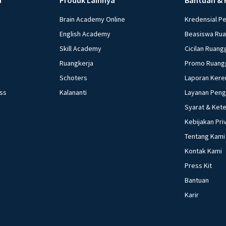
Brain Academy Online
Kredensial P
English Academy
Beasiswa Ru
Skill Academy
Cicilan Ruang
Ruangkerja
Promo Ruang
Schoters
Laporan Kere
ess
Kalananti
Layanan Pen
Syarat & Ket
Kebijakan Pri
Tentang Kami
Kontak Kami
Press Kit
Bantuan
Karir