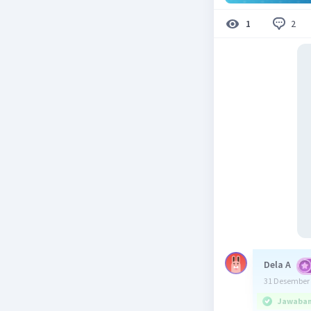
2
1
Dela A
31 Desember 
Jawaban 