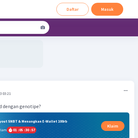
Daftar
Masuk
3 03:21
d dengan genotipe?
ryout SNBT & Menangkan E-Wallet 100rb
Klaim
alam
01
:
05
:
30
:
56