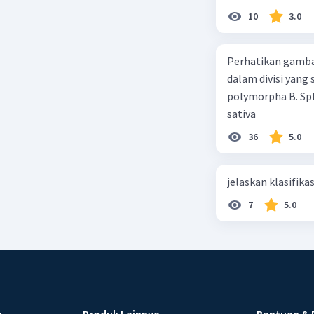
10
3.0
Perhatikan gamba
dalam divisi yang
polymorpha B. Sph
sativa
36
5.0
jelaskan klasifikas
7
5.0
u
Produk Lainnya
Bantuan & 