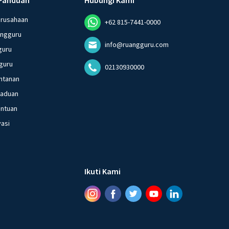
erusahaan
+62 815-7441-0000
angguru
info@ruangguru.com
guru
guru
02130930000
ntanan
gaduan
entuan
vasi
Ikuti Kami