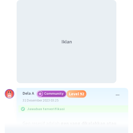
Iklan
Dela A
Community
Level 92
31 Desember 2023 03:25
Jawaban terverifikasi
Gen resesif adalah
gen yang dikalahkan atau
ditutupi oleh gen lain yang merupakan