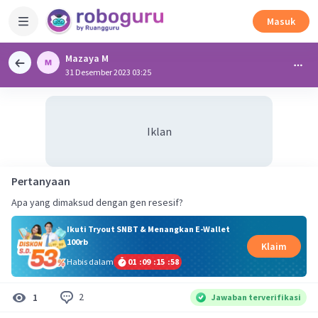
Masuk
Mazaya M
31 Desember 2023 03:25
Iklan
Pertanyaan
Apa yang dimaksud dengan gen resesif?
Ikuti Tryout SNBT & Menangkan E-Wallet
100rb
Klaim
Habis dalam
01
:
09
:
15
:
57
2
1
Jawaban terverifikasi