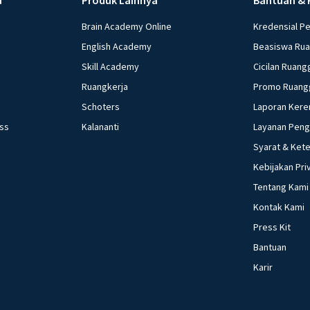
Brain Academy Online
Kredensial P
English Academy
Beasiswa Ru
Skill Academy
Cicilan Ruang
Ruangkerja
Promo Ruang
Schoters
Laporan Kere
ess
Kalananti
Layanan Pen
Syarat & Ket
Kebijakan Pri
Tentang Kami
Kontak Kami
Press Kit
Bantuan
Karir