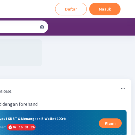
Daftar
Masuk
23 09:01
d dengan forehand
ryout SNBT & Menangkan E-Wallet 100rb
Klaim
alam
02
:
16
:
31
:
23