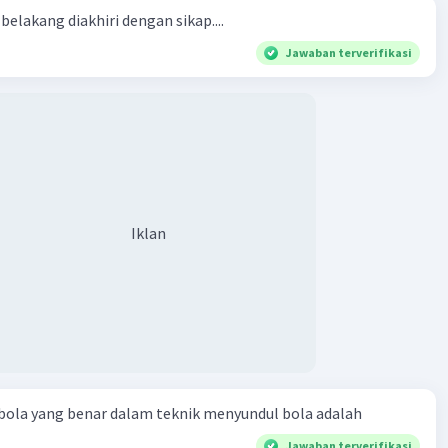
belakang diakhiri dengan sikap....
Jawaban terverifikasi
Iklan
bola yang benar dalam teknik menyundul bola adalah​
Jawaban terverifikasi