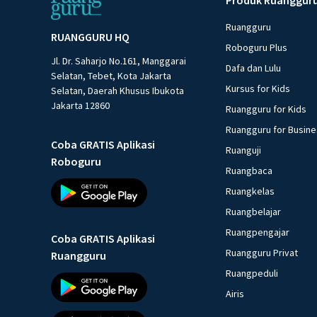
Ruangguru
RUANGGURU HQ
Roboguru Plus
Jl. Dr. Saharjo No.161, Manggarai
Dafa dan Lulu
Selatan, Tebet, Kota Jakarta
Kursus for Kids
Selatan, Daerah Khusus Ibukota
Jakarta 12860
Ruangguru for Kids
Ruangguru for Busin
Coba GRATIS Aplikasi
Ruanguji
Roboguru
Ruangbaca
Ruangkelas
Ruangbelajar
Ruangpengajar
Coba GRATIS Aplikasi
Ruangguru Privat
Ruangguru
Ruangpeduli
Airis