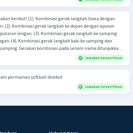
inasi gerak langkah biasa dengan
n ayunan
 Kombinasi gerak langkah ke samping
i ke samping dan
a senam irama ditunjukkan
Jawaban terverifikasi
am permainan softball disebut
Jawaban terverifikasi
Panduan
Hubungi Kami