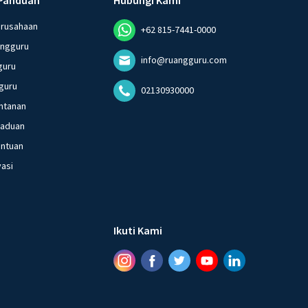
erusahaan
+62 815-7441-0000
angguru
info@ruangguru.com
guru
guru
02130930000
ntanan
gaduan
entuan
vasi
Ikuti Kami