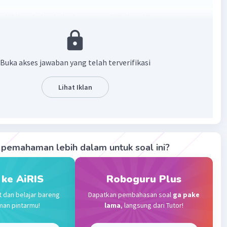
adalah pukulan bola dengan posisi telapak tangan yang
 raket/bet menghadap ke depan.
·
0.0
(
0
)
Balas
ating
Buka akses jawaban yang telah terverifikasi
Lihat Iklan
Gold
Level 87
 2023 10:04
terverifikasi
ainkan olahraga tenis meja, salah satu keterampilan
Iklan
ing untuk dikuasai adalah teknik pukulan forehand.
pemahaman lebih dalam untuk soal ini?
orehand adalah pukulan di mana waktu memukul bola
lapak tangan yang memegang bet atau raket menghadap ke
 ke AiRIS
Roboguru Plus
t dan belajar bareng
Dapatkan pembahasan soal
ga pake
man pintarmu!
lama
, langsung dari Tutor!
·
0.0
(
0
)
Balas
ating